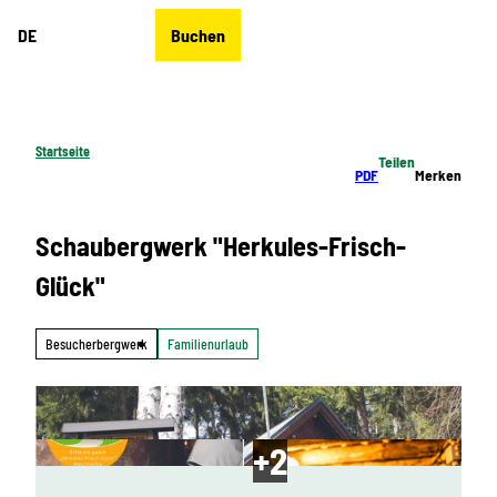
Z
DE
Buchen
u
Merkzettel
Suche
Menü
m
I
n
h
Startseite
Teilen
a
PDF
Merken
l
t
Schaubergwerk "Herkules-Frisch-
Glück"
Besucherbergwerk
Familienurlaub