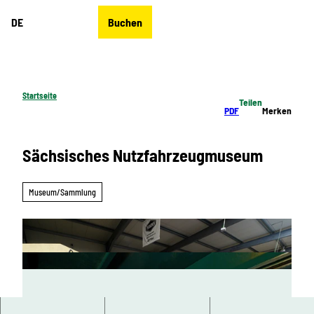
Z
DE
Buchen
u
Merkzettel
Suche
Menü
m
I
n
h
Startseite
Teilen
a
PDF
Merken
l
t
Sächsisches Nutzfahrzeugmuseum
Museum/Sammlung