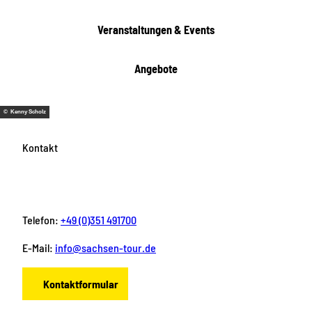
t
e
Veranstaltungen & Events
n
Angebote
© Kenny Scholz
Kontakt
Telefon:
+49 (0)351 491700
E-Mail:
info@sachsen-tour.de
Kontaktformular