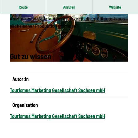
Route
Anrufen
Website
In Hartmannsdorf bei Chemnitz werden in wechselnden
Ausstellungen Nutzfahrzeuge gezeigt, die größtenteils aus
sächsischer Produktion stammen.
© Holger Stein Fotografie
Gut zu wissen
© Holger Stein Fotografie
Autor:in
Tourismus Marketing Gesellschaft Sachsen mbH
Organisation
Tourismus Marketing Gesellschaft Sachsen mbH