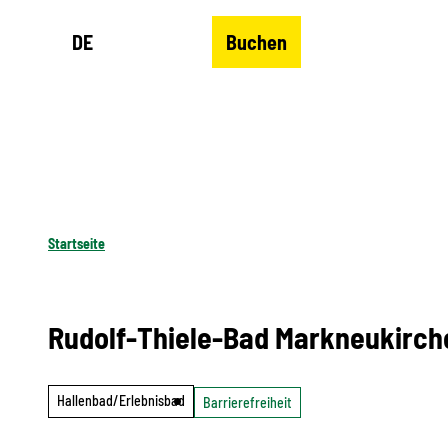
Z
DE
Buchen
u
Merkzettel
Suche
Menü
m
I
n
h
a
l
Startseite
t
Rudolf-Thiele-Bad Markneukirch
Hallenbad/Erlebnisbad
Barrierefreiheit