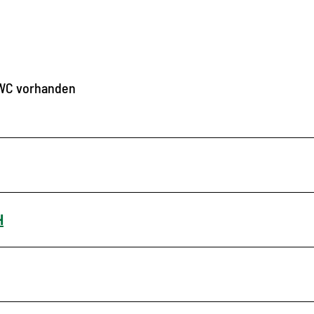
-WC vorhanden
H