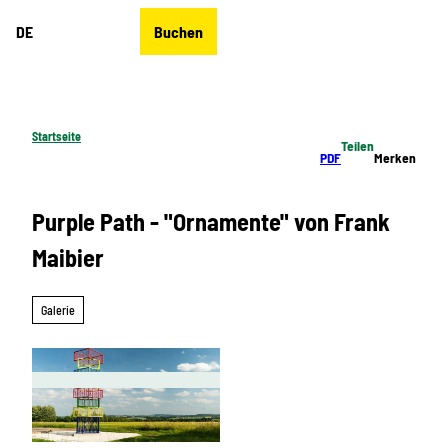
Z
DE
Buchen
u
Merkzettel
Suche
Menü
m
I
n
h
Startseite
Teilen
a
PDF
Merken
l
t
Purple Path - "Ornamente" von Frank
Maibier
Galerie