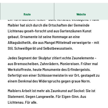
© Natalie Bleyl, Kulturhauptstadt Europas Che
mnitz 2025 gGmbH
Kunstwerk an der Chemnitzer Str. Höhe Gewerbegebiet
Route
Website
Ein Turm aus acht Teilen – bunt, versetzt, vielsagend. Frank
Maibier hat sich durch die Ortschaften der Gemeinde
Lichtenau geseh-forscht und aus Gartenzäunen Kunst
gebaut. Ornamente ist seine Hommage an eine
Alltagsästhetik, die aus Mangel Mittelmaß verweigerte – mit
Stil, Schweißgerät und Selbstbewusstsein.
Jedes Segment der Skulptur zitiert echte Zaunelemente –
aus Bremsscheiben, Zahnrädern, Moniereisen. Früher mal
Werkstoffreste, heute Monumente des Erfindergeists.
Gefertigt von einer Schlossermeisterin vor Ort, gestapelt zu
einem Denkmal des Widerspruchs gegen graue Norm.
Maibiers Arbeit ist mehr als Zaunkunst auf Sockel: Sie ist
Statement. Gegen Langeweile. Für Eigen-Sinn. Aus
Lichtenau. Für alle.