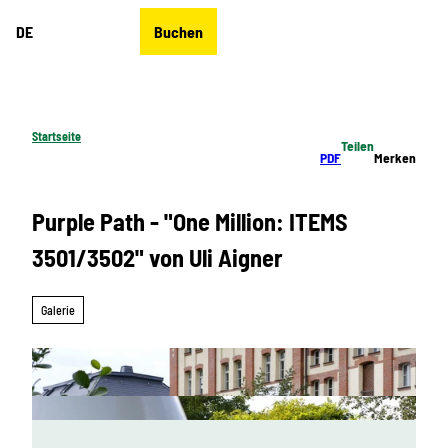
Z
DE
Buchen
u
Merkzettel
Suche
Menü
m
I
n
h
Startseite
Teilen
a
PDF
Merken
l
t
Purple Path - "One Million: ITEMS
3501/3502" von Uli Aigner
Galerie