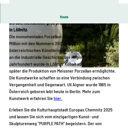
Unterschiedlichste Gefäße aus Porzellan, von winzig klein
Route
bis übermenschlich groß präsentieren sich am Purple Path
in Lößnitz.
Die monumentalen Porzellan-Skulpturen der Serie One
Million mit den Nummern 3501 und 3502 der
österreichischen Künstlerin Uli Aigner sind eine Hommage
an die industrielle Geschichte der Region. Im 17.
© Daniela Schleich, Chemnitz 2025 gGmbH
Jahrhundert wurde in Lößnitz Kobalt abgebaut, welches
später die Produktion von Meissner Porzellan ermöglichte.
© Daniela Schleich, Chemnitz 2025 gGmbH
Die Kunstwerke schaffen so eine Verbindung zwischen
Vergangenheit und Gegenwart. Uli Aigner wurde 1965 in
Österreich geboren lebt heute in Berlin. Mehr zum
Kunstwerk erfahren Sie
hier.
Erleben Sie die Kulturhauptstadt Europas Chemnitz 2025
und lassen Sie sich vom einzigartigen Kunst- und
Skulpturenweg "PURPLE PATH" begeistern. Der von