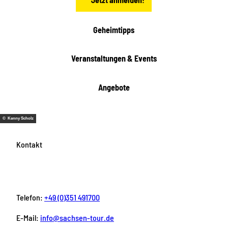
h
e
i
Geheimtipps
t
e
Veranstaltungen & Events
n
Angebote
© Kenny Scholz
Kontakt
Telefon:
+49 (0)351 491700
E-Mail:
info@sachsen-tour.de