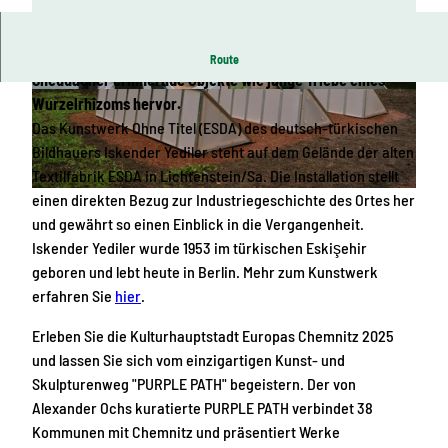
Aus einer grünen Wiese ragen spitzwinklige, an
Route
Sheddächer erinnernde Objekte wie junge Triebe eines
© Johannes Richter, Chemnitz 2025 gGmbH
© Johannes Richter, Chemnitz 2025 gGmbH
Wurzelrhizoms hervor.
Das Kunstwerk Ohne Titel (ESDA) des deutsch-türkischen
Bildhauers Iskender Yediler steht auf dem Gelände der alten
Textilfabrik ESDA in Lichtenstein/Sa. Die Installation stellt
einen direkten Bezug zur Industriegeschichte des Ortes her
© Johannes Richter, Chemnitz 2025 gGmbH
und gewährt so einen Einblick in die Vergangenheit.
Iskender Yediler wurde 1953 im türkischen Eskişehir
geboren und lebt heute in Berlin. Mehr zum Kunstwerk
erfahren Sie
hier
.
Erleben Sie die Kulturhauptstadt Europas Chemnitz 2025
und lassen Sie sich vom einzigartigen Kunst- und
Skulpturenweg "PURPLE PATH" begeistern. Der von
Alexander Ochs kuratierte PURPLE PATH verbindet 38
Kommunen mit Chemnitz und präsentiert Werke