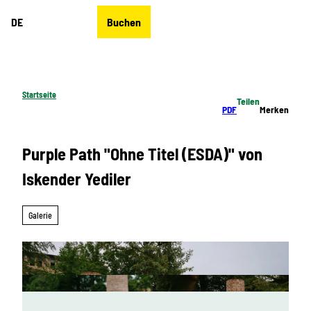
Z
DE
Buchen
u
Merkzettel
Suche
Menü
m
I
n
h
Startseite
Teilen
a
PDF
Merken
l
t
Purple Path "Ohne Titel (ESDA)" von
Iskender Yediler
Galerie