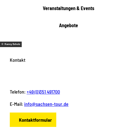
e
Veranstaltungen & Events
n
Angebote
© Kenny Scholz
Kontakt
Telefon:
+49 (0)351 491700
E-Mail:
info@sachsen-tour.de
Kontaktformular
F
I
Y
P
L