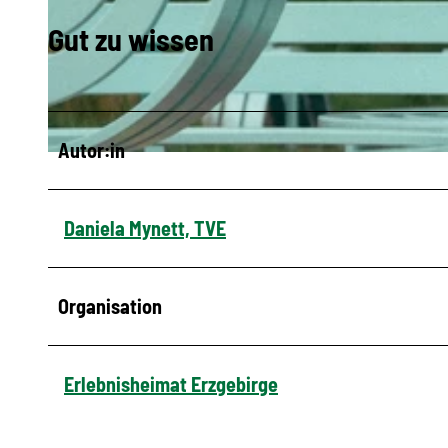
Gut zu wissen
© Ernesto Uhlmann, Chemnitz 2025 gGmbH
Autor:in
© Ernesto Uhlmann, Chemnitz 2025 gGmbH
Daniela Mynett, TVE
Organisation
Erlebnisheimat Erzgebirge