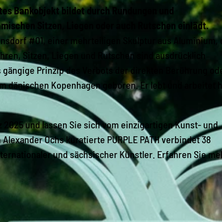
ertes Bankobjekt bildet durch Rundungen und
mischen Sitzen, Liegen oder auch Rutschen einlädt.
hnsdorf #01, einer mehrteiligen Skulptur aus Aluminium, 
ren, Sitzen, Liegen und Rutschen sind ausdrücklich
s gängige Prinzip des Verbots der direkten Berührung od
im dänischen Kopenhagen geboren. Er lebt und arbeitet 
 2025 und lassen Sie sich vom einzigartigen Kunst- und
 Alexander Ochs kuratierte PURPLE PATH verbindet 38
ernationaler und sächsischer Künstler. Erfahren Sie me