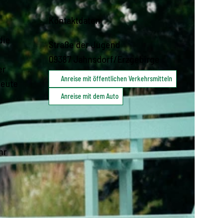
Kontaktdaten
die
Straße der Jugend
09387
Jahnsdorf/Erzgebirge
er
Anreise mit öffentlichen Verkehrsmitteln
heute
Anreise mit dem Auto
hr