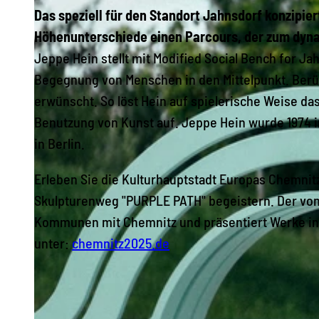
Das speziell für den Standort Jahnsdorf konzipi
Höhenunterschiede einen Parcours, der zum dyna
Jeppe Hein stellt mit Modified Social Bench for Ja
Begegnung von Menschen in den Mittelpunkt. Berüh
erwünscht. So löst Hein auf spielerische Weise da
Benutzung von Kunst auf. Jeppe Hein wurde 1974 
in Berlin.
Erleben Sie die Kulturhauptstadt Europas Chemnitz
Skulpturenweg "PURPLE PATH" begeistern. Der von
Kommunen mit Chemnitz und präsentiert Werke int
unter:
chemnitz2025.de