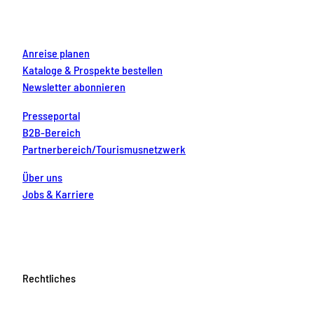
k
a
s
n
m
t
Anreise planen
Kataloge & Prospekte bestellen
Newsletter abonnieren
Presseportal
B2B-Bereich
Partnerbereich/Tourismusnetzwerk
Über uns
Jobs & Karriere
Rechtliches