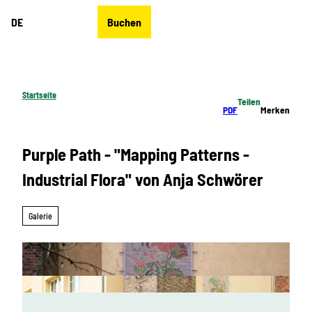
Z
DE
Buchen
u
Merkzettel
Suche
Menü
m
I
n
h
Startseite
Teilen
a
PDF
Merken
l
t
Purple Path - "Mapping Patterns -
Industrial Flora" von Anja Schwörer
Galerie