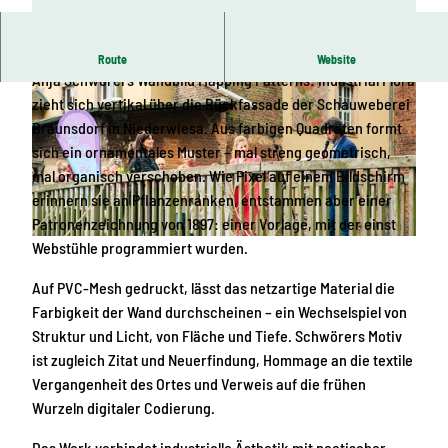
Textiles Wandmuster zwischen Industrie und Digitalität
Route
Website
Anja Schwörers Wandbild Mapping Patterns: Industrial Flora
zieht sich vertikal über die Rückfassade der Schauweberei
Braunsdorf in Niederwiesa. Aus farbigen Quadraten formt
sich ein ornamentales Muster – mal streng geometrisch,
mal organisch verschoben. Wie Pixel auf einem Bildschirm
erinnern sie an Pflanzenranken, entstammen aber einer
© Maurice Weiss, Kulturhauptstadt Europas Chemnitz 2025 gGmbH
Patronenzeichnung von 1897: einer Vorlage, mit der einst
Webstühle programmiert wurden.
© Maurice Weiss, Kulturhauptstadt Europas Chemnitz 2025 gGmbH
Auf PVC-Mesh gedruckt, lässt das netzartige Material die
Farbigkeit der Wand durchscheinen – ein Wechselspiel von
Struktur und Licht, von Fläche und Tiefe. Schwörers Motiv
ist zugleich Zitat und Neuerfindung, Hommage an die textile
Vergangenheit des Ortes und Verweis auf die frühen
Wurzeln digitaler Codierung.
Das Werk verbindet industrielle Ästhetik mit poetischer