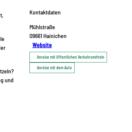
Kontaktdaten
t,
Mühlstraße
09661
Hainichen
le
Website
der
Anreise mit öffentlichen Verkehrsmitteln
Anreise mit dem Auto
tzeln?
ng und