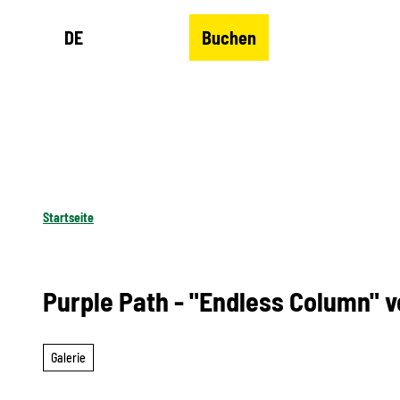
Z
DE
Buchen
u
Merkzettel
Suche
Menü
m
I
n
h
a
l
Startseite
t
Purple Path - "Endless Column" v
Galerie