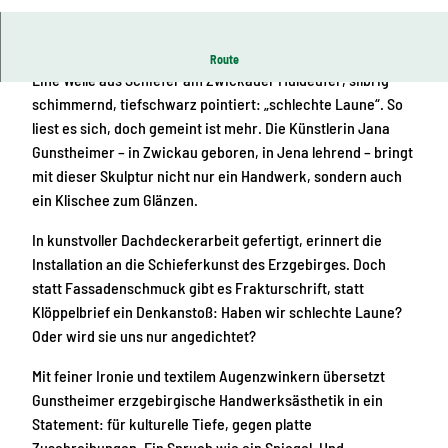
© Ernesto Uhlmann, Kulturhauptstadt Europas
Chemnitz 2025 gGmbH
Kunstwerk am Muldeparadies/Nähe Paradiesbrücke
Route
Eine Welle aus Schiefer am Zwickauer Muldeufer, silbrig
schimmernd, tiefschwarz pointiert: „schlechte Laune“. So
liest es sich, doch gemeint ist mehr. Die Künstlerin Jana
Gunstheimer – in Zwickau geboren, in Jena lehrend – bringt
mit dieser Skulptur nicht nur ein Handwerk, sondern auch
ein Klischee zum Glänzen.
In kunstvoller Dachdeckerarbeit gefertigt, erinnert die
Installation an die Schieferkunst des Erzgebirges. Doch
statt Fassadenschmuck gibt es Frakturschrift, statt
Klöppelbrief ein Denkanstoß: Haben wir schlechte Laune?
Oder wird sie uns nur angedichtet?
Mit feiner Ironie und textilem Augenzwinkern übersetzt
Gunstheimer erzgebirgische Handwerksästhetik in ein
Statement: für kulturelle Tiefe, gegen platte
Zuschreibungen. Ein Spruch wie ein Spiegel. Und