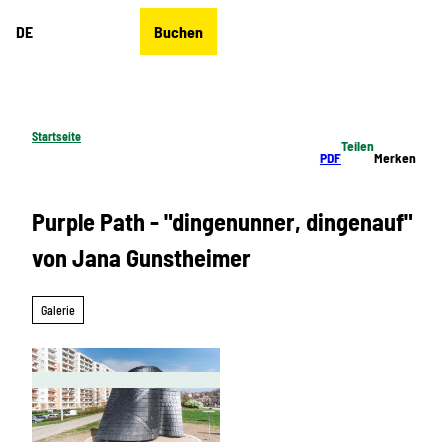
Z
DE
Buchen
u
Merkzettel
Suche
Menü
m
I
n
h
Startseite
Teilen
a
PDF
Merken
l
t
Purple Path - "dingenunner, dingenauf"
von Jana Gunstheimer
Galerie