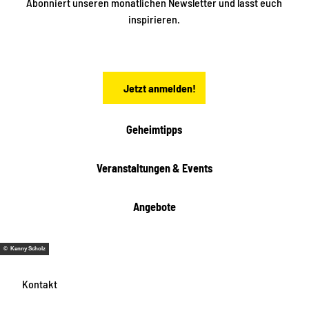
i
Abonniert unseren monatlichen Newsletter und lasst euch
s
n
inspirieren.
c
s
t
h
ä
ö
d
n
t
Jetzt anmelden!
e
h
e
i
Geheimtipps
t
e
Veranstaltungen & Events
n
Angebote
© Kenny Scholz
Kontakt