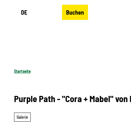
Z
DE
Buchen
u
Merkzettel
Suche
Menü
m
I
n
h
a
l
Startseite
t
Purple Path - "Cora + Mabel" von
Galerie