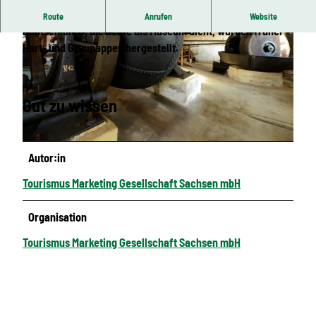
In der ältesten, noch funktionstüchtigen Papiermühle
Route
Anrufen
Website
Deutschlands, die heute als Museum dient, wurden früher
Hart- und Graupappen hergestellt.
Gut zu wissen
© Holger Stein Fotografie
© Holger Stein Fotografie
Autor:in
Tourismus Marketing Gesellschaft Sachsen mbH
Organisation
Tourismus Marketing Gesellschaft Sachsen mbH