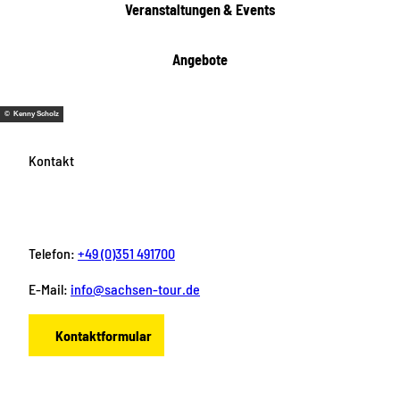
Veranstaltungen & Events
n
Angebote
© Kenny Scholz
Kontakt
Telefon:
+49 (0)351 491700
E-Mail:
info@sachsen-tour.de
Kontaktformular
F
I
Y
P
L