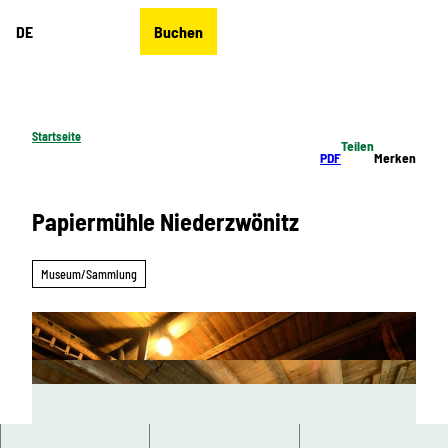
Z
DE
Buchen
u
Merkzettel
Suche
Menü
m
I
n
h
Startseite
Teilen
a
PDF
Merken
l
t
Papiermühle Niederzwönitz
Museum/Sammlung