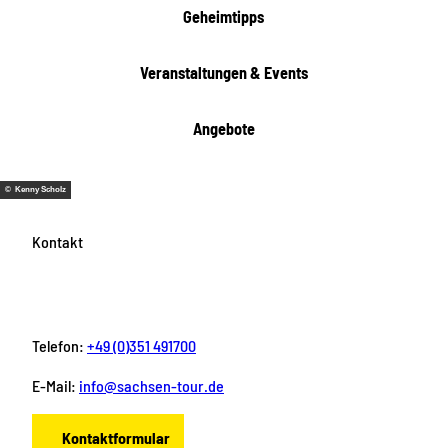
i
Geheimtipps
t
e
Veranstaltungen & Events
n
Angebote
© Kenny Scholz
Kontakt
Telefon:
+49 (0)351 491700
E-Mail:
info@sachsen-tour.de
Kontaktformular