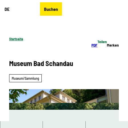
Z
DE
Buchen
u
Merkzettel
Suche
Menü
m
I
n
h
Startseite
Teilen
a
PDF
Merken
l
t
Museum Bad Schandau
Museum/Sammlung