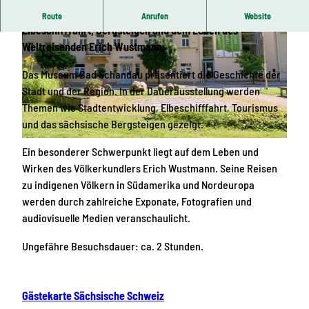
Heimatmuseum mit Ausstellungen zur Stadtgeschichte,
Route
Anrufen
Website
Elbeschifffahrt, Bergsteigen und dem Leben des
Weltreisenden Erich Wustmann.
Das Museum Bad Schandau präsentiert die Geschichte der
Stadt und der Region. In der Dauerausstellung werden
Themen wie Stadtentwicklung, Elbeschifffahrt, Tourismus
© via
www.saechsische-schweiz.de
, Yvonne Brückner |
CC-BY-SA
und das sächsische Bergsteigen gezeigt.
© via
www.saechsische-schweiz.de
, Yvonne Brückner |
CC-BY-SA
Ein besonderer Schwerpunkt liegt auf dem Leben und
Wirken des Völkerkundlers Erich Wustmann. Seine Reisen
zu indigenen Völkern in Südamerika und Nordeuropa
werden durch zahlreiche Exponate, Fotografien und
audiovisuelle Medien veranschaulicht.
Ungefähre Besuchsdauer: ca. 2 Stunden.
Gästekarte Sächsische Schweiz