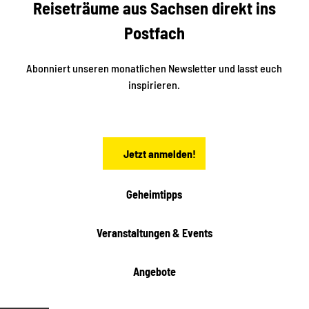
Reiseträume aus Sachsen direkt ins
d
t
e
a
Postfach
K
d
l
e
t
i
Abonniert unseren monatlichen Newsletter und lasst euch
s
n
inspirieren.
c
s
t
h
ä
ö
d
n
t
Jetzt anmelden!
e
h
e
i
Geheimtipps
t
e
Veranstaltungen & Events
n
Angebote