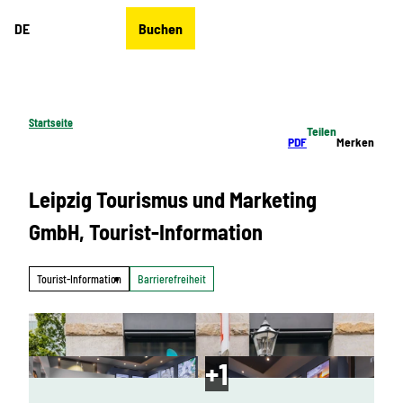
Z
DE
Buchen
u
Merkzettel
Suche
Menü
m
I
n
h
Startseite
Teilen
a
PDF
Merken
l
t
Leipzig Tourismus und Marketing
GmbH, Tourist-Information
Tourist-Information
Barrierefreiheit