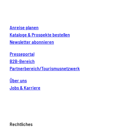
o
r
e
e
i
k
a
s
n
m
t
Anreise planen
Kataloge & Prospekte bestellen
Newsletter abonnieren
Presseportal
B2B-Bereich
Partnerbereich/Tourismusnetzwerk
Über uns
Jobs & Karriere
Rechtliches