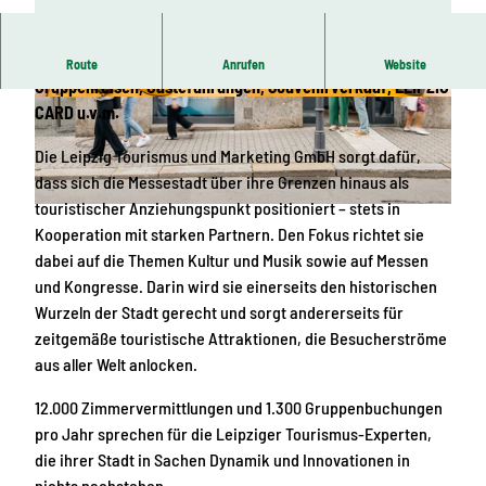
Informationen, Zimmervermittlung, Individual- und
Route
Anrufen
Website
Gruppenreisen, Gästeführungen, Souvenirverkauf, LEIPZIG
© LTM, Philipp Kirschner | KI-optimiert
© LTM, Philipp Kirschner | KI-optimiert
CARD u.v.m.
Die Leipzig Tourismus und Marketing GmbH sorgt dafür,
dass sich die Messestadt über ihre Grenzen hinaus als
touristischer Anziehungspunkt positioniert – stets in
© LTM, Philipp Kirschner | KI-optimiert
Kooperation mit starken Partnern. Den Fokus richtet sie
dabei auf die Themen Kultur und Musik sowie auf Messen
und Kongresse. Darin wird sie einerseits den historischen
Wurzeln der Stadt gerecht und sorgt andererseits für
zeitgemäße touristische Attraktionen, die Besucherströme
aus aller Welt anlocken.
12.000 Zimmervermittlungen und 1.300 Gruppenbuchungen
pro Jahr sprechen für die Leipziger Tourismus-Experten,
die ihrer Stadt in Sachen Dynamik und Innovationen in
nichts nachstehen.