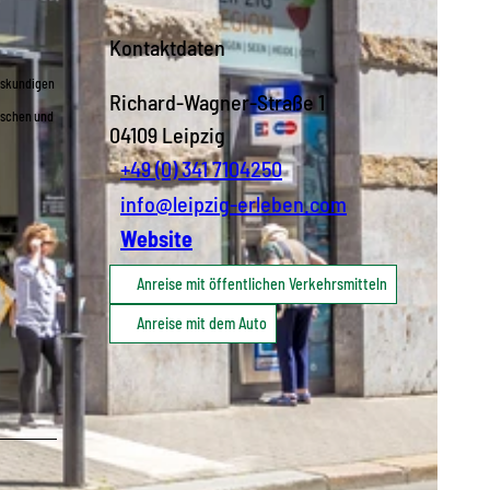
Kontaktdaten
rtskundigen
Richard-Wagner-Straße 1
rischen und
04109
Leipzig
+49 (0) 341 7104250
info@leipzig-erleben.com
Website
Anreise mit öffentlichen Verkehrsmitteln
Anreise mit dem Auto