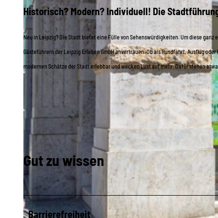
Historisch? Modern? Individuell! Die Stadtführun
Neu in Leipzig? Die Stadt bietet eine Fülle von Sehenswürdigkeiten. Um diese ganz 
Gästeführern der Leipzig Erleben GmbH anvertrauen. Ob als Rundfahrt, Ausflug oder R
modernen Schätze der Stadt erlebbar und wecken Lust auf mehr. Dafür stehen etwa 80
Gut zu wissen
Barrierefreiheit