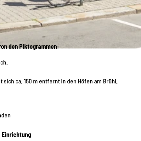
 von den Piktogrammen:
ich.
t sich ca. 150 m entfernt in den Höfen am Brühl.
nden
r Einrichtung