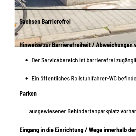
Sachsen Barrierefrei
© LTM / www.pkfotografie.com / Philipp Kirschner , Philipp Kirschner / www.pkfotografie.com
Hinweise zur Barrierefreiheit / Abweichungen
© LTM / Fotografie www.pkfotografie.com / Philipp Kirschner, Philipp Kirschner / www.pkfotografie.com
Der Servicebereich ist barrierefrei zugängl
Ein öffentliches Rollstuhlfahrer-WC befinde
Parken
ausgewiesener Behindertenparkplatz vorha
Eingang in die Einrichtung / Wege innerhalb de