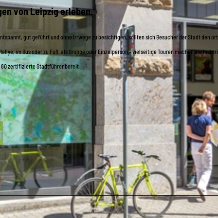
gen von Leipzig erleben.
entspannt, gut geführt und ohne Irrwege zu besichtigen, sollten sich Besucher der Stadt den o
allye, im Bus oder zu Fuß, als Gruppe oder Einzelperson – vielseitige Touren machen die histo
 zertifizierte Stadtführer bereit.