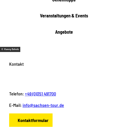
t
e
Veranstaltungen & Events
n
Angebote
© Kenny Scholz
Kontakt
Telefon:
+49 (0)351 491700
E-Mail:
info@sachsen-tour.de
Kontaktformular