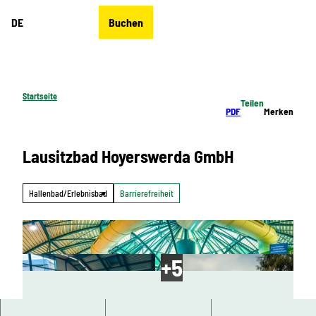
Z
DE
Buchen
u
Merkzettel
Suche
Menü
m
I
n
h
Startseite
Teilen
a
PDF
Merken
l
t
Lausitzbad Hoyerswerda GmbH
Hallenbad/Erlebnisbad
Barrierefreiheit