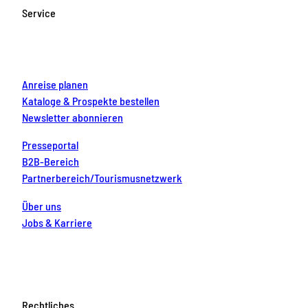
o
g
b
r
d
Service
o
r
e
e
i
k
a
s
n
m
t
Anreise planen
Kataloge & Prospekte bestellen
Newsletter abonnieren
Presseportal
B2B-Bereich
Partnerbereich/Tourismusnetzwerk
Über uns
Jobs & Karriere
Rechtliches