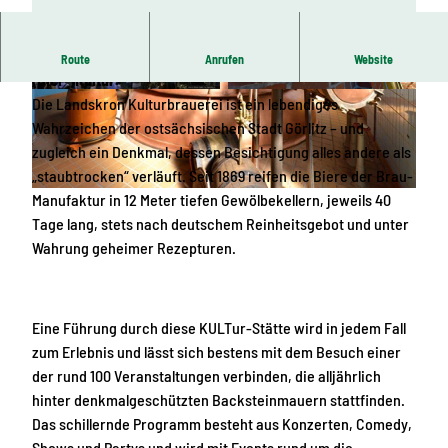
Wahrzeichen und Kult-Location zwischen Braukunst und
Route
Anrufen
Website
(Bier-)Kultur.
L
© Holger Stein
Die Landskron Kulturbrauerei ist ein lebendiges
a
Wahrzeichen der ostsächsischen Stadt Görlitz – und
n
zugleich ein Denkmal, dessen Besichtigung alles andere als
d
„staubtrocken“ verläuft. Seit 1869 reifen die Biere der Brau-
s
Manufaktur in 12 Meter tiefen Gewölbekellern, jeweils 40
© Holger Stein
k
Tage lang, stets nach deutschem Reinheitsgebot und unter
r
Wahrung geheimer Rezepturen.
o
n
K
Eine Führung durch diese KULTur-Stätte wird in jedem Fall
u
zum Erlebnis und lässt sich bestens mit dem Besuch einer
l
der rund 100 Veranstaltungen verbinden, die alljährlich
t
hinter denkmalgeschützten Backsteinmauern stattfinden.
u
Das schillernde Programm besteht aus Konzerten, Comedy,
r
Shows und Partys und wird mit Events rund um die