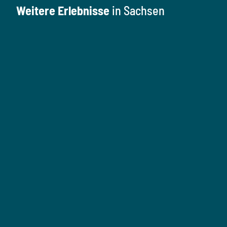
Weitere Erlebnisse
in Sachsen
K
u
l
M