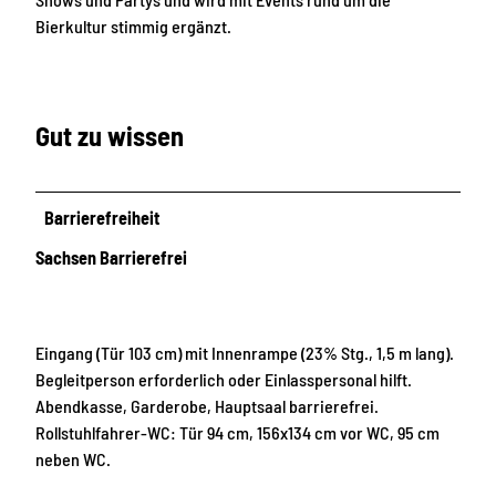
b
Bierkultur stimmig ergänzt.
r
a
u
e
Gut zu wissen
r
e
i
Barrierefreiheit
Sachsen Barrierefrei
Eingang (Tür 103 cm) mit Innenrampe (23% Stg., 1,5 m lang).
Begleitperson erforderlich oder Einlasspersonal hilft.
Abendkasse, Garderobe, Hauptsaal barrierefrei.
Rollstuhlfahrer-WC: Tür 94 cm, 156x134 cm vor WC, 95 cm
neben WC.