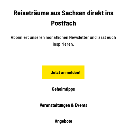
r
S
n
Reiseträume aus Sachsen direkt ins
d
t
e
a
Postfach
K
d
l
e
t
i
Abonniert unseren monatlichen Newsletter und lasst euch
s
n
inspirieren.
c
s
t
h
ä
ö
d
n
t
Jetzt anmelden!
e
h
e
i
Geheimtipps
t
e
Veranstaltungen & Events
n
Angebote