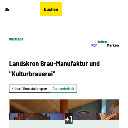
Z
DE
Buchen
u
Merkzettel
Suche
Menü
m
I
n
h
Startseite
Teilen
a
PDF
Merken
l
t
Landskron Brau-Manufaktur und
"Kulturbrauerei"
Kultur-/Veranstaltungsort
Barrierefreiheit