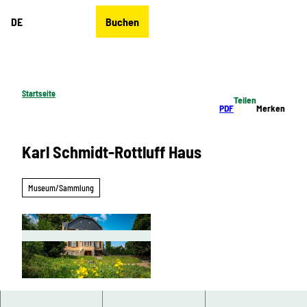
Z
DE
Buchen
u
Merkzettel
Suche
Menü
m
I
n
h
Startseite
Teilen
a
PDF
Merken
l
t
Karl Schmidt-Rottluff Haus
Museum/Sammlung
© David Nuglisch, Kunstsammlungen Chemnit
z