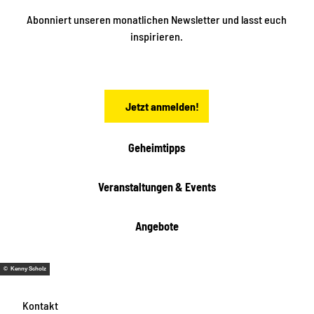
e
t
i
Abonniert unseren monatlichen Newsletter und lasst euch
s
n
inspirieren.
c
s
t
h
ä
ö
d
n
t
Jetzt anmelden!
e
h
e
i
Geheimtipps
t
e
Veranstaltungen & Events
n
Angebote
© Kenny Scholz
Kontakt