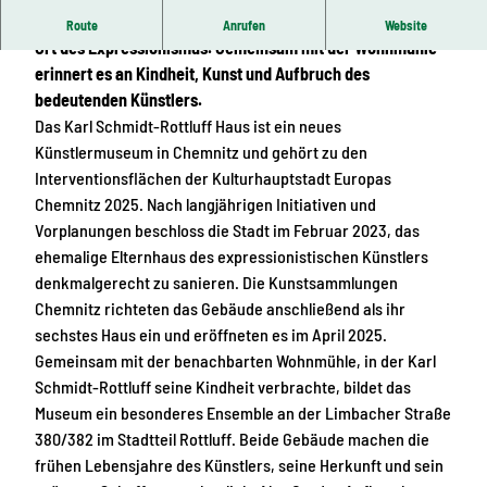
Das Karl Schmidt-Rottluff Haus in Chemnitz ist ein neuer
Route
Anrufen
Website
Ort des Expressionismus. Gemeinsam mit der Wohnmühle
erinnert es an Kindheit, Kunst und Aufbruch des
bedeutenden Künstlers.
Das Karl Schmidt-Rottluff Haus ist ein neues
Künstlermuseum in Chemnitz und gehört zu den
Interventionsflächen der Kulturhauptstadt Europas
Chemnitz 2025. Nach langjährigen Initiativen und
Vorplanungen beschloss die Stadt im Februar 2023, das
ehemalige Elternhaus des expressionistischen Künstlers
denkmalgerecht zu sanieren. Die Kunstsammlungen
Chemnitz richteten das Gebäude anschließend als ihr
sechstes Haus ein und eröffneten es im April 2025.
Gemeinsam mit der benachbarten Wohnmühle, in der Karl
Schmidt-Rottluff seine Kindheit verbrachte, bildet das
Museum ein besonderes Ensemble an der Limbacher Straße
380/382 im Stadtteil Rottluff. Beide Gebäude machen die
frühen Lebensjahre des Künstlers, seine Herkunft und sein