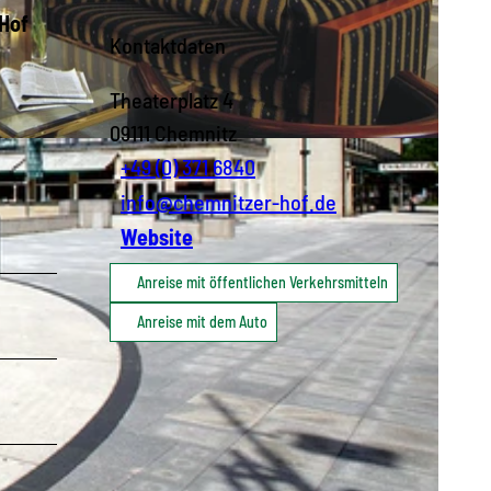
 Hof
Kontaktdaten
Theaterplatz 4
09111
Chemnitz
+49 (0) 371 6840
info@chemnitzer-hof.de
Website
Anreise mit öffentlichen Verkehrsmitteln
Anreise mit dem Auto