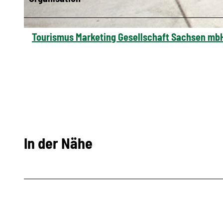
© Hotel Chemnitzer Hof
Tourismus Marketing Gesellschaft Sachsen mb
In der Nähe