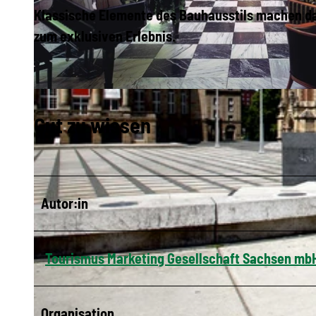
Klassische Elemente des Bauhausstils machen da
zum exklusiven Erlebnis.
© Hotel Chemnitzer Hof
Gut zu wissen
Autor:in
Tourismus Marketing Gesellschaft Sachsen mb
Organisation