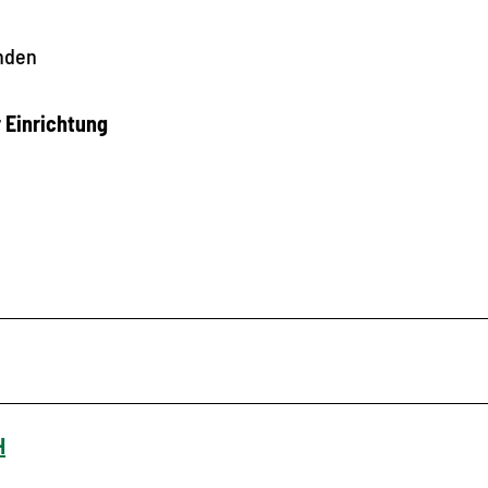
nden
r Einrichtung
H