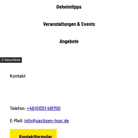
i
Geheimtipps
t
e
Veranstaltungen & Events
n
Angebote
© Kenny Scholz
Kontakt
Telefon:
+49 (0)351 491700
E-Mail:
info@sachsen-tour.de
Kontaktformular