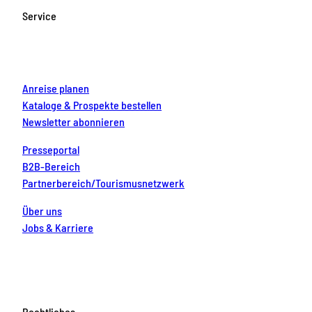
o
g
b
r
d
Service
o
r
e
e
i
k
a
s
n
m
t
Anreise planen
Kataloge & Prospekte bestellen
Newsletter abonnieren
Presseportal
B2B-Bereich
Partnerbereich/Tourismusnetzwerk
Über uns
Jobs & Karriere
Rechtliches