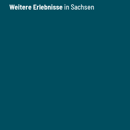
Weitere Erlebnisse
in Sachsen
K
u
l
M