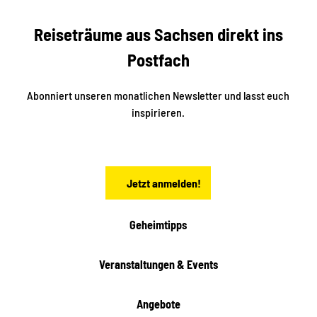
s
r
S
n
Reiseträume aus Sachsen direkt ins
d
t
e
a
Postfach
K
d
l
e
t
i
Abonniert unseren monatlichen Newsletter und lasst euch
s
n
inspirieren.
c
s
t
h
ä
ö
d
n
t
Jetzt anmelden!
e
h
e
i
Geheimtipps
t
e
Veranstaltungen & Events
n
Angebote