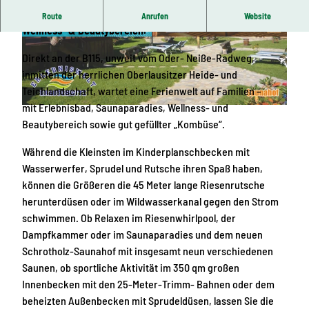
Familien-Ferienwelt mit Erlebnisbad, Saunaparadies,
Route
Anrufen
Website
Wellness- & Beautybereich.
© Erlebniswelt Krauschwitz
© Erlebniswelt Krauschwitz
Direkt an der B115, unweit vom Oder- Neiße-Radweg,
inmitten der herrlichen Oberlausitzer Heide- und
Teichlandschaft, wartet eine Ferienwelt auf Familien –
mit Erlebnisbad, Saunaparadies, Wellness- und
© Erlebniswelt Krauschwitz
Beautybereich sowie gut gefüllter „Kombüse“.
Während die Kleinsten im Kinderplanschbecken mit
Wasserwerfer, Sprudel und Rutsche ihren Spaß haben,
können die Größeren die 45 Meter lange Riesenrutsche
herunterdüsen oder im Wildwasserkanal gegen den Strom
schwimmen. Ob Relaxen im Riesenwhirlpool, der
Dampfkammer oder im Saunaparadies und dem neuen
Schrotholz-Saunahof mit insgesamt neun verschiedenen
Saunen, ob sportliche Aktivität im 350 qm großen
Innenbecken mit den 25-Meter-Trimm- Bahnen oder dem
beheizten Außenbecken mit Sprudeldüsen, lassen Sie die