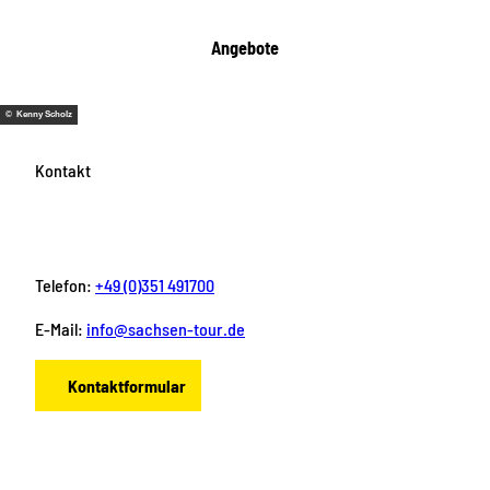
Angebote
© Kenny Scholz
Kontakt
Telefon:
+49 (0)351 491700
E-Mail:
info@sachsen-tour.de
Kontaktformular
F
I
Y
P
L
a
n
o
i
i