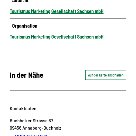
Autor:in
i
n
Tourismus Marketing Gesellschaft Sachsen mbH
t
e
Organisation
r
Tourismus Marketing Gesellschaft Sachsen mbH
s
t
e
i
n
In der Nähe
-
Auf der Karte anschauen
T
h
e
a
Kontaktdaten
t
e
Buchholzer Strasse 67
r
09456
Annaberg-Buchholz