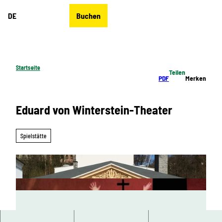
Z
DE
Buchen
u
Merkzettel
Suche
Menü
m
I
n
h
Startseite
Teilen
a
PDF
Merken
l
t
Eduard von Winterstein-Theater
Spielstätte