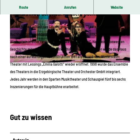
Musiktheater ist die Welt des Eduard-von-Winterstein-
Route
Anrufen
Website
Theaters in der Bergstadt Annaberg-Buchholz.
Seinen Namen erhielt das Eduard-von-Winterstein-Theater in Annaberg-
Buchholz vom Hauptdarsteller der ersten Aufführung: 1893 spielte Eduard von
Winterstein in einer Festaufführung Goethes „Egmont“.
Nach einer bewegten
Geschichte mit mehreren Pächterwechseln und Schließungen wurde das Haus
© Dieter Knoblauch
nach einer aufwändigen Rekonstruktion 1981 als Eduard-von-Winterstein-
Theater mit Lessings „Emilia Galotti“ wieder eröffnet. 1998 wurde das Ensemble
E
des Theaters in die Erzgebirgische Theater und Orchester GmbH integriert.
d
Jedes Jahr werden in den Sparten Musiktheater und Schauspiel fünf bis sechs
u
Inszenierungen für die Hauptbühne erarbeitet.
a
r
d
v
Gut zu wissen
o
n
W