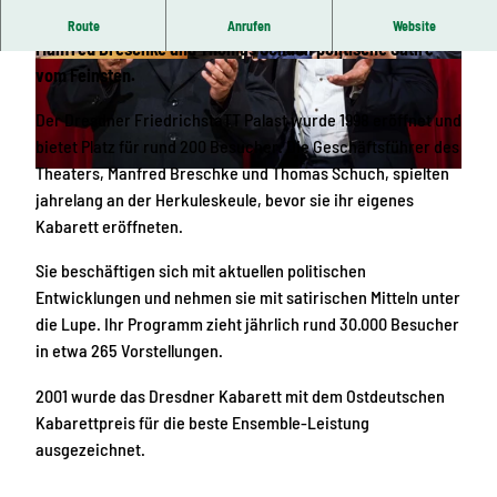
Mit brillantem Spiel und scharfem Witz präsentieren
Route
Anrufen
Website
Manfred Breschke und Thomas Schuch politische Satire
© Dresdner Kabarett Breschke & Schuch gGmb
© Dresdner Kabarett Breschke & Schuch
vom Feinsten.
H
Der Dresdner FriedrichstaTT Palast wurde 1998 eröffnet und
bietet Platz für rund 200 Besucher. Die Geschäftsführer des
Theaters, Manfred Breschke und Thomas Schuch, spielten
© PR / Elisabeth Schuch-Wiens
jahrelang an der Herkuleskeule, bevor sie ihr eigenes
Kabarett eröffneten.
Sie beschäftigen sich mit aktuellen politischen
Entwicklungen und nehmen sie mit satirischen Mitteln unter
die Lupe. Ihr Programm zieht jährlich rund 30.000 Besucher
in etwa 265 Vorstellungen.
2001 wurde das Dresdner Kabarett mit dem Ostdeutschen
Kabarettpreis für die beste Ensemble-Leistung
ausgezeichnet.