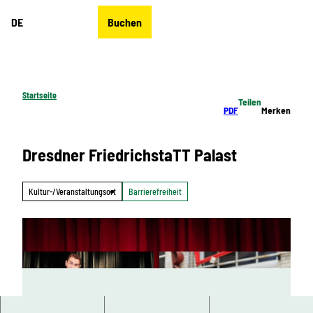
Z
DE
Buchen
u
Merkzettel
Suche
Menü
m
I
n
h
Startseite
Teilen
a
PDF
Merken
l
t
Dresdner FriedrichstaTT Palast
Kultur-/Veranstaltungsort
Barrierefreiheit