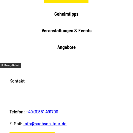
e
i
Geheimtipps
t
e
Veranstaltungen & Events
n
Angebote
© Kenny Scholz
Kontakt
Telefon:
+49 (0)351 491700
E-Mail:
info@sachsen-tour.de