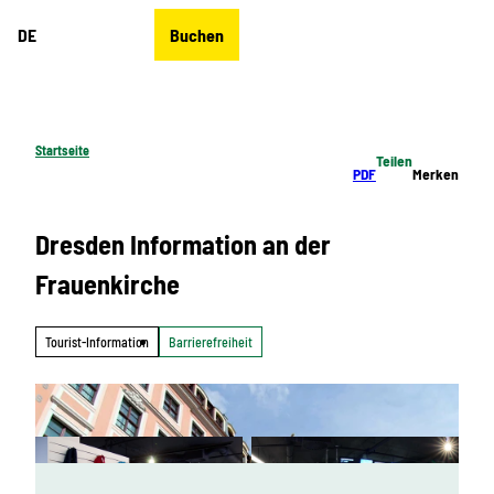
Z
DE
Buchen
u
Merkzettel
Suche
Menü
m
I
n
h
Startseite
Teilen
a
PDF
Merken
l
t
Dresden Information an der
Frauenkirche
Tourist-Information
Barrierefreiheit