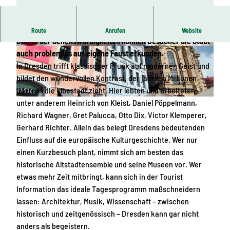
Dresden ist der strahlende Stern Sachsens. Durch die
Route
Anrufen
Website
Dichte der Sehenswürdigkeiten können Besucher die Stadt
© Dresden Information GmbH
© Dresden Information GmbH
auch problemlos auf eigene Faust erkunden.
In Dresden trifft klassischer Prunk auf modernen Geist und
bildet den wundervollen Kontrast, der jährlich Millionen
Gäste in die Elbestadt zieht. Hier lebten und arbeiteten
unter anderem Heinrich von Kleist, Daniel Pöppelmann,
© Dresden Information GmbH
Richard Wagner, Gret Palucca, Otto Dix, Victor Klemperer,
Gerhard Richter. Allein das belegt Dresdens bedeutenden
Einfluss auf die europäische Kulturgeschichte. Wer nur
einen Kurzbesuch plant, nimmt sich am besten das
historische Altstadtensemble und seine Museen vor. Wer
etwas mehr Zeit mitbringt, kann sich in der Tourist
Information das ideale Tagesprogramm maßschneidern
lassen: Architektur, Musik, Wissenschaft – zwischen
historisch und zeitgenössisch – Dresden kann gar nicht
anders als begeistern.