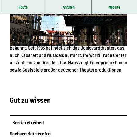
Humor hat eine Adresse: Die Comödie Dresden im WTC, das
Route
Anrufen
Website
größte Privattheater in Sachsen. Lachen Sie selbst, bevor
© COMÖDIE Dresden
© Comödie Dresden
es andere tun!
Auch weit über die Landesgrenzen hinaus ist die Comödie
Dresden als Spielstätte mit großer humoristischer Tradition
bekannt. Seit 1996 befindet sich das Boulevardtheater, das
© Comödie Dresden
auch Kabarett und Musicals aufführt, im World Trade Center
im Zentrum von Dresden. Das Haus zeigt Eigenproduktionen
sowie Gastspiele großer deutscher Theaterproduktionen.
Gut zu wissen
Barrierefreiheit
Sachsen Barrierefrei