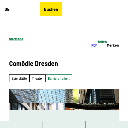
Z
DE
Buchen
u
Merkzettel
Suche
Menü
m
I
n
h
Startseite
Teilen
a
PDF
Merken
l
t
Comödie Dresden
Spielstätte
Theater
Barrierefreiheit