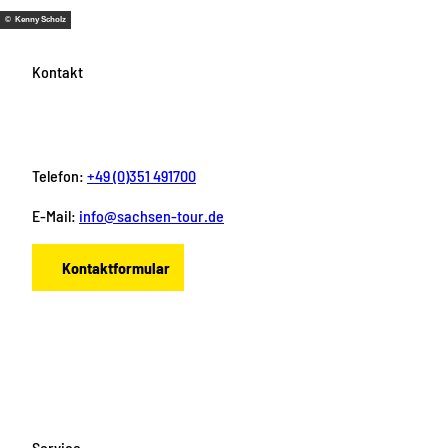
© Kenny Scholz
Kontakt
Telefon:
+49 (0)351 491700
E-Mail:
info@sachsen-tour.de
Kontaktformular
F
I
Y
P
L
a
n
o
i
i
c
s
u
n
n
e
t
T
t
k
b
a
u
e
e
o
g
b
r
d
Service