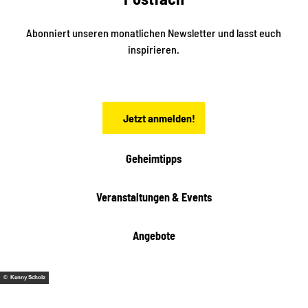
d
l
e
t
i
Abonniert unseren monatlichen Newsletter und lasst euch
s
n
inspirieren.
c
s
t
h
ä
ö
d
n
t
Jetzt anmelden!
e
h
e
i
Geheimtipps
t
e
Veranstaltungen & Events
n
Angebote
© Kenny Scholz