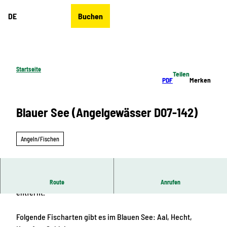
Z
DE
Buchen
u
Merkzettel
Suche
Menü
m
I
n
h
Startseite
Teilen
a
PDF
Merken
l
t
Blauer See (Angelgewässer D07-142)
Angeln/Fischen
Der Blaue See befindet sich ca. 100 m vom Anglerheim
Route
Anrufen
entfernt.
Folgende Fischarten gibt es im Blauen See: Aal, Hecht,