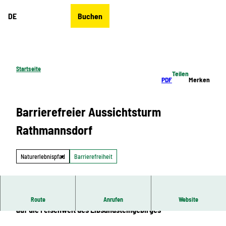
Z
DE
Buchen
u
Merkzettel
Suche
Menü
m
I
n
h
Startseite
Teilen
a
PDF
Merken
l
t
Barrierefreier Aussichtsturm
Rathmannsdorf
Naturerlebnispfad
Barrierefreiheit
Aussichtsturm Rathmannsdorf – Einmaliger Panoramablick
Route
Anrufen
Website
auf die Felsenwelt des Elbsandsteingebirges