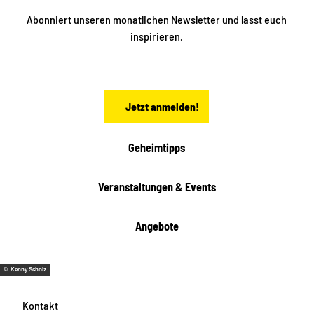
e
t
i
Abonniert unseren monatlichen Newsletter und lasst euch
s
n
inspirieren.
c
s
t
h
ä
ö
d
n
t
Jetzt anmelden!
e
h
e
i
Geheimtipps
t
e
Veranstaltungen & Events
n
Angebote
© Kenny Scholz
Kontakt