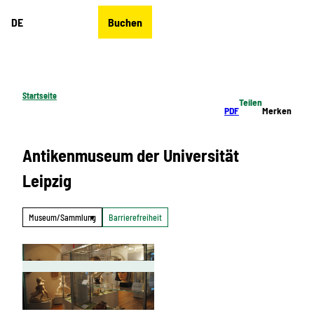
Z
DE
Buchen
u
Merkzettel
Suche
Menü
m
I
n
h
Startseite
Teilen
a
PDF
Merken
l
t
Antikenmuseum der Universität
Leipzig
Museum/Sammlung
Barrierefreiheit