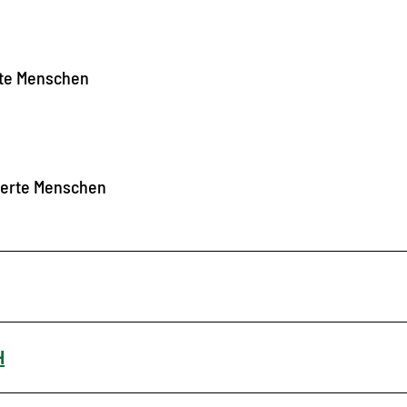
rte Menschen
nderte Menschen
H