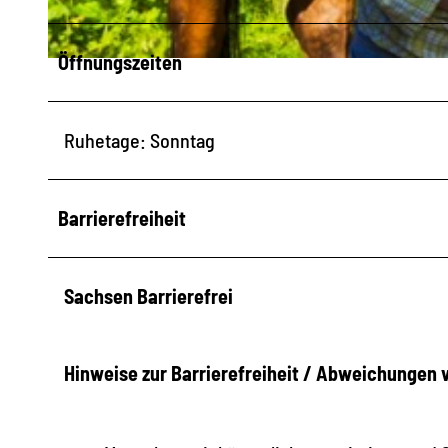
Öffnungszeiten
© Sylvio Dittrich, TVSSW | Sylvio Dittrich | KI-optimiert |
CC-BY-ND
Ruhetage: Sonntag
Barrierefreiheit
Sachsen Barrierefrei
Hinweise zur Barrierefreiheit / Abweichungen