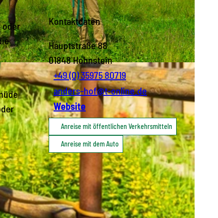
Kontaktdaten
t oder
die
Hauptstraße 88
01848
Hohnstein
Y-ND
+49 (0) 35975 80719
anders-hof@t-online.de
 müde
Website
oder
Anreise mit öffentlichen Verkehrsmitteln
Anreise mit dem Auto