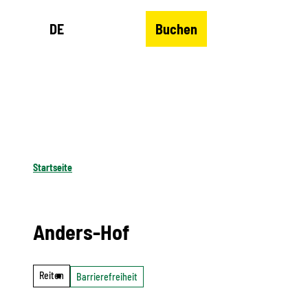
Z
DE
Buchen
u
Merkzettel
Suche
Menü
m
I
n
h
a
l
Startseite
t
Anders-Hof
Reiten
Barrierefreiheit