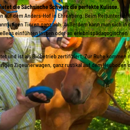
ietet die Sächsische Schweiz die perfekte Kulisse.
an auf dem Anders-Hof in Ehrenberg. Beim Reitunterrich
nmutigen Tieren ganz nah. Außerdem kann man sich in 
ießens einführen lassen oder an erlebnispädagogischen
© TV Sächsische Schweiz/Dittrich | KI-optimiert |
CC-B
tet und ist als Biobetrieb zertifiziert. Zur Ruhe kommen
urigen Zigeunerwagen, ganz rustikal auf dem Heuboden 