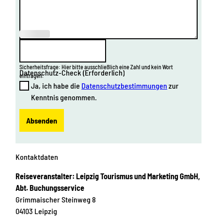
(Erforderl
ich)
Sicherheitsfrage: Hier bitte ausschließlich eine Zahl und kein Wort
Datenschutz-Check
(Erforderlich)
eintragen.
Ja, ich habe die
Datenschutzbestimmungen
zur
Kenntnis genommen.
Absenden
Kontaktdaten
Reiseveranstalter: Leipzig Tourismus und Marketing GmbH,
Abt. Buchungsservice
Grimmaischer Steinweg 8
04103
Leipzig