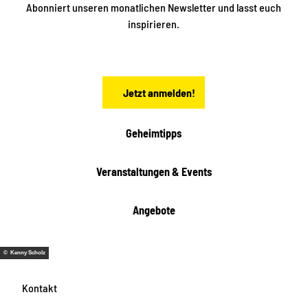
i
Abonniert unseren monatlichen Newsletter und lasst euch
s
n
inspirieren.
c
s
t
h
ä
ö
d
n
t
Jetzt anmelden!
e
h
e
i
Geheimtipps
t
e
Veranstaltungen & Events
n
Angebote
© Kenny Scholz
Kontakt