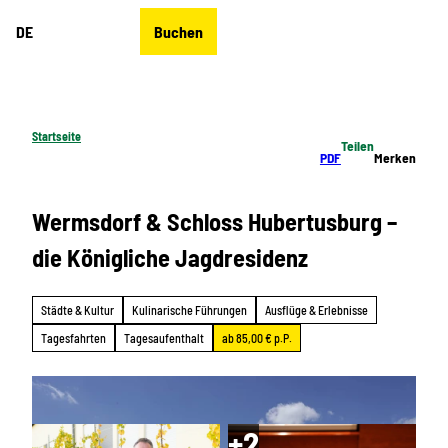
Z
DE
Buchen
u
Merkzettel
Suche
Menü
m
I
n
h
Startseite
Teilen
a
PDF
Merken
l
t
Wermsdorf & Schloss Hubertusburg –
die Königliche Jagdresidenz
Städte & Kultur
Kulinarische Führungen
Ausflüge & Erlebnisse
Tagesfahrten
Tagesaufenthalt
ab 85,00 € p.P.