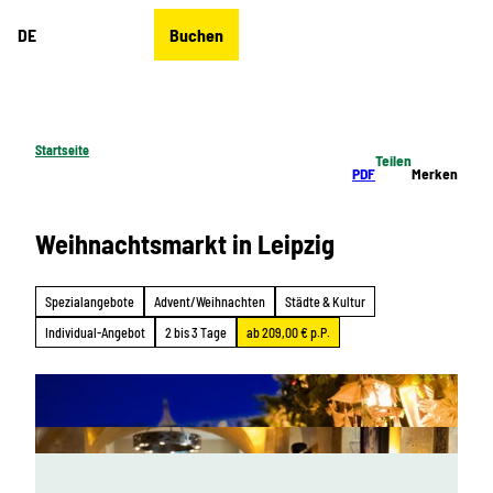
Z
DE
Buchen
u
Merkzettel
Suche
Menü
m
I
n
h
Startseite
Teilen
a
PDF
Merken
l
t
Weihnachtsmarkt in Leipzig
Spezialangebote
Advent/Weihnachten
Städte & Kultur
Individual-Angebot
2 bis 3 Tage
ab 209,00 € p.P.