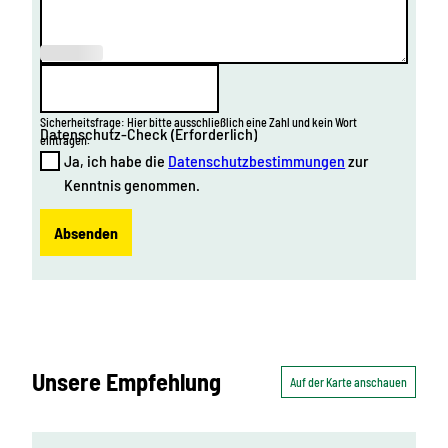
(Erforderl
ich)
Sicherheitsfrage: Hier bitte ausschließlich eine Zahl und kein Wort
Datenschutz-Check
(Erforderlich)
eintragen.
Ja, ich habe die
Datenschutzbestimmungen
zur
Kenntnis genommen.
Absenden
Unsere Empfehlung
Auf der Karte anschauen