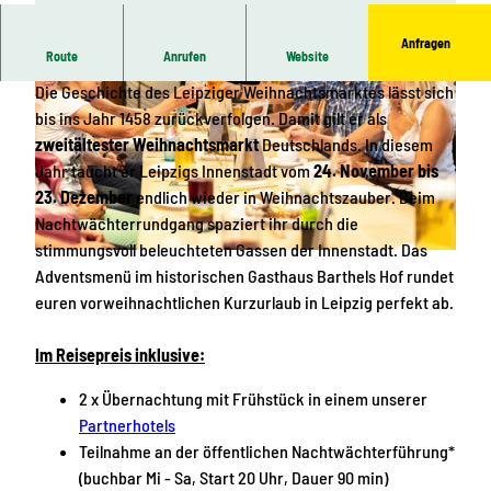
Anfragen
Route
Anrufen
Website
Weihnachtsmarkt in Leipzig
Die Geschichte des Leipziger Weihnachtsmarktes lässt sich
bis ins Jahr 1458 zurückverfolgen. Damit gilt er als
zweitältester Weihnachtsmarkt
Deutschlands. In diesem
Jahr taucht er Leipzigs Innenstadt vom
24. November bis
23. Dezember
endlich wieder in Weihnachtszauber. Beim
© Dirk Brzoska
Nachtwächterrundgang spaziert ihr durch die
stimmungsvoll beleuchteten Gassen der Innenstadt. Das
© www.pkfotografie.com, Philipp Kirschner | KI-optimiert |
CC-BY
Adventsmenü im historischen Gasthaus Barthels Hof rundet
euren vorweihnachtlichen Kurzurlaub in Leipzig perfekt ab.
Im Reisepreis inklusive:
2 x Übernachtung mit Frühstück in einem unserer
Partnerhotels
Teilnahme an der öffentlichen Nachtwächterführung*
(buchbar Mi - Sa, Start 20 Uhr, Dauer 90 min)