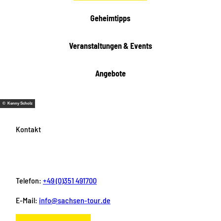
e
i
Geheimtipps
t
e
Veranstaltungen & Events
n
Angebote
© Kenny Scholz
Kontakt
Telefon:
+49 (0)351 491700
E-Mail:
info@sachsen-tour.de