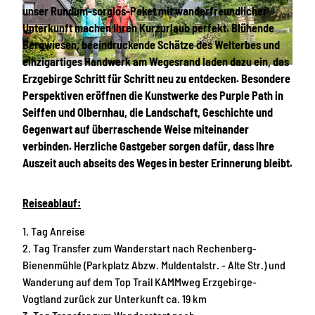
unser Rundum-sorglos-Paket mit wanderfreundlicher
Unterkunft machen Ihren Kurzurlaub perfekt. Blühende
Bergwiesen, beeindruckende Schätze des Welterbes und
einzigartiges Handwerk am Wegesrand laden dazu ein, das
© Tourismusverband Erzgebirge e.V./ TMGS, D. Stratmann
Erzgebirge Schritt für Schritt neu zu entdecken. Besondere
Perspektiven eröffnen die Kunstwerke des Purple Path in
Seiffen und Olbernhau, die Landschaft, Geschichte und
Gegenwart auf überraschende Weise miteinander
verbinden. Herzliche Gastgeber sorgen dafür, dass Ihre
Auszeit auch abseits des Weges in bester Erinnerung bleibt.
Reiseablauf:
1. Tag Anreise
2. Tag Transfer zum Wanderstart nach Rechenberg-
Bienenmühle (Parkplatz Abzw. Muldentalstr. - Alte Str.) und
Wanderung auf dem Top Trail KAMMweg Erzgebirge-
Vogtland zurück zur Unterkunft ca. 19 km