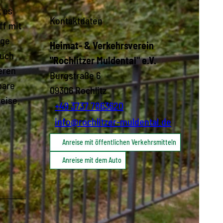
t es
Kontaktdaten
ff mit
age
Heimat- & Verkehrsverein
ruch
"Rochlitzer Muldental" e.V.
eren
Burgstraße 6
bare
09306
Rochlitz
reise.
+49 3737 7863620
info@rochlitzer-muldental.de
Anreise mit öffentlichen Verkehrsmitteln
Anreise mit dem Auto