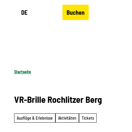
Z
DE
Buchen
u
Merkzettel
Suche
Menü
m
I
n
h
a
l
Startseite
t
VR-Brille Rochlitzer Berg
Ausflüge & Erlebnisse
Aktivitäten
Tickets