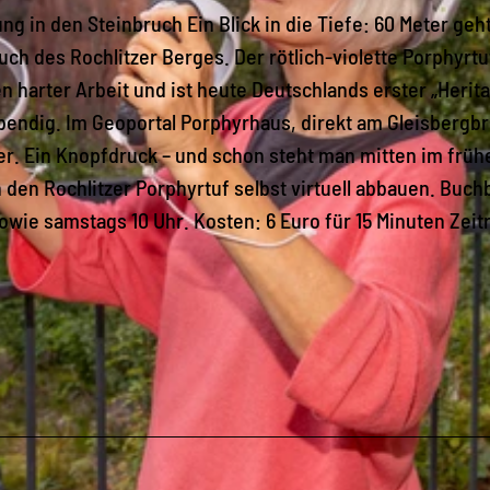
ng in den Steinbruch Ein Blick in die Tiefe: 60 Meter geh
uch des Rochlitzer Berges. Der rötlich-violette Porphyrtu
 harter Arbeit und ist heute Deutschlands erster „Herit
lebendig. Im Geoportal Porphyrhaus, direkt am Gleisbergb
er. Ein Knopfdruck – und schon steht man mitten im früh
n den Rochlitzer Porphyrtuf selbst virtuell abbauen. Buch
sowie samstags 10 Uhr. Kosten: 6 Euro für 15 Minuten Zeit