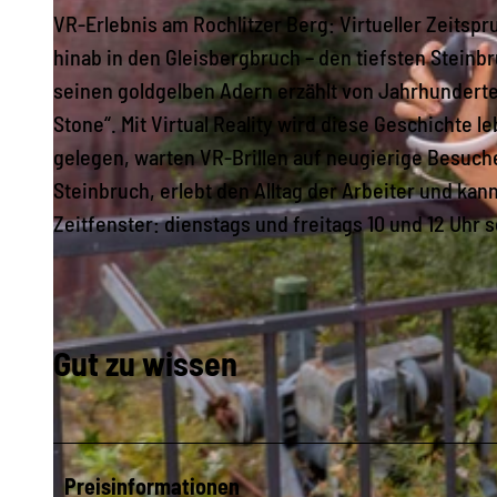
VR-Erlebnis am Rochlitzer Berg: Virtueller Zeitspru
hinab in den Gleisbergbruch – den tiefsten Steinbr
seinen goldgelben Adern erzählt von Jahrhunderten
Stone“. Mit Virtual Reality wird diese Geschichte 
gelegen, warten VR-Brillen auf neugierige Besuch
Steinbruch, erlebt den Alltag der Arbeiter und kan
Zeitfenster: dienstags und freitags 10 und 12 Uhr 
Gut zu wissen
Preisinformationen