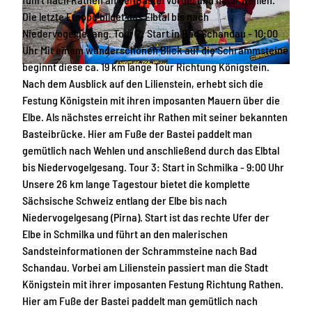
Die letzte Etappe bildet das Elbtal bis nach
Niedervogelgesang. Tour 2: Start in Bad Schandau - 10:00
Uhr Mit einem wunderschönen Blick auf die Schrammsteine
beginnt diese ca. 19 km lange Tour Richtung Königstein.
© Robert Hermsdorf |
CC-BY-SA
Nach dem Ausblick auf den Lilienstein, erhebt sich die
Festung Königstein mit ihren imposanten Mauern über die
Elbe. Als nächstes erreicht ihr Rathen mit seiner bekannten
Basteibrücke. Hier am Fuße der Bastei paddelt man
gemütlich nach Wehlen und anschließend durch das Elbtal
bis Niedervogelgesang. Tour 3: Start in Schmilka - 9:00 Uhr
Unsere 26 km lange Tagestour bietet die komplette
Sächsische Schweiz entlang der Elbe bis nach
Niedervogelgesang (Pirna). Start ist das rechte Ufer der
Elbe in Schmilka und führt an den malerischen
Sandsteinformationen der Schrammsteine nach Bad
Schandau. Vorbei am Lilienstein passiert man die Stadt
Königstein mit ihrer imposanten Festung Richtung Rathen.
Hier am Fuße der Bastei paddelt man gemütlich nach