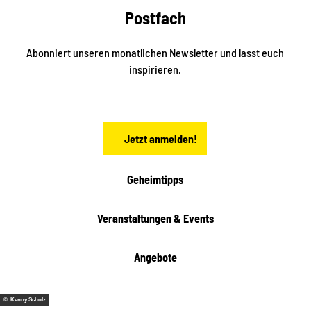
e
a
Postfach
K
d
l
e
t
i
Abonniert unseren monatlichen Newsletter und lasst euch
s
n
inspirieren.
c
s
t
h
ä
ö
d
n
t
Jetzt anmelden!
e
h
e
i
Geheimtipps
t
e
Veranstaltungen & Events
n
Angebote
© Kenny Scholz