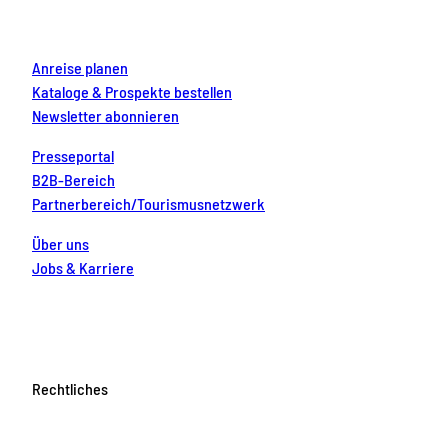
k
a
s
n
m
t
Anreise planen
Kataloge & Prospekte bestellen
Newsletter abonnieren
Presseportal
B2B-Bereich
Partnerbereich/Tourismusnetzwerk
Über uns
Jobs & Karriere
Rechtliches