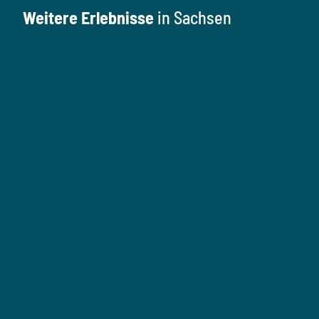
Weitere Erlebnisse
in Sachsen
K
u
l
M