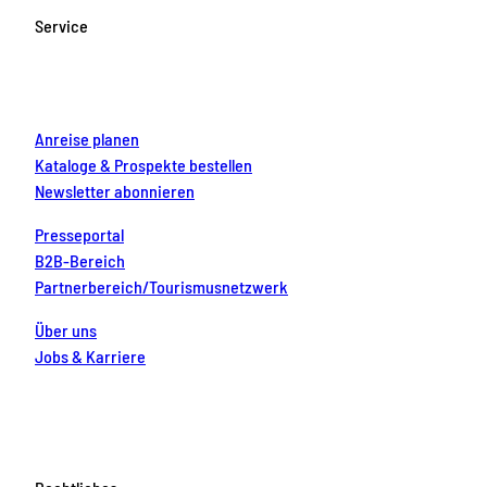
o
g
b
r
d
Service
o
r
e
e
i
k
a
s
n
m
t
Anreise planen
Kataloge & Prospekte bestellen
Newsletter abonnieren
Presseportal
B2B-Bereich
Partnerbereich/Tourismusnetzwerk
Über uns
Jobs & Karriere