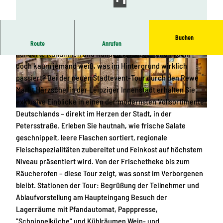
Buchen
Wie funktioniert eigentlich ein Supermarkt, der täglich
Route
Anrufen
hunderte Kundinnen und Kunden versorgt – und in dem
P
P
doch kaum jemand weiß, was im Hintergrund wirklich
h
h
passiert? Bei der neuen Stadtevent-Tour durch den Rewe
o
o
Markt Härzschel in der Leipziger Innenstadt erhalten Sie
t
t
exklusive Einblicke in einen der modernsten Vollsortimenter
o
o
P
Deutschlands – direkt im Herzen der Stadt, in der
h
Petersstraße. Erleben Sie hautnah, wie frische Salate
o
geschnippelt, leere Flaschen sortiert, regionale
t
Fleischspezialitäten zubereitet und Feinkost auf höchstem
o
Niveau präsentiert wird. Von der Frischetheke bis zum
Räucherofen – diese Tour zeigt, was sonst im Verborgenen
bleibt. Stationen der Tour: Begrüßung der Teilnehmer und
Ablaufvorstellung am Haupteingang Besuch der
Lagerräume mit Pfandautomat, Papppresse,
"Schnippelküche" und Kühlräumen Wein- und