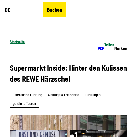
Z
DE
Buchen
u
Merkzettel
Suche
Menü
m
I
n
h
Startseite
Teilen
a
PDF
Merken
l
t
Supermarkt Inside: Hinter den Kulissen
des REWE Härzschel
Öffentliche Führung
Ausflüge & Erlebnisse
Führungen
geführte Touren