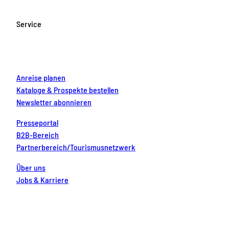
b
a
u
e
e
o
g
b
r
d
Service
o
r
e
e
i
k
a
s
n
m
t
Anreise planen
Kataloge & Prospekte bestellen
Newsletter abonnieren
Presseportal
B2B-Bereich
Partnerbereich/Tourismusnetzwerk
Über uns
Jobs & Karriere