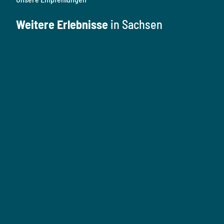
Weitere Erlebnisse
in Sachsen
K
u