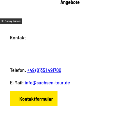
Angebote
© Kenny Scholz
Kontakt
Telefon:
+49 (0)351 491700
E-Mail:
info@sachsen-tour.de
Kontaktformular
F
I
Y
P
L
a
n
o
i
i
c
s
u
n
n
e
t
T
t
k