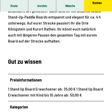
Buchen
t
Ihr wollt die Elbe von Bad Schandau aus auf eine ganz
t
Route
Anrufen
Website
o
besondere Art genießen? Dann seid ihr mit unseren neuen
o
Stand-Up-Paddle Boards entspannt und elegant für ca. 4 h
unterwegs. Auf eurer Strecke passiert ihr die Orte
Königstein und Kurort Rathen. Ihr könnt euch natürlich
auch mit längeren Pausen den gesamten Tag mit eurem
Board auf der Strecke aufhalten.
Gut zu wissen
Preisinformationen
1 Stand Up Board Erwachsener ab: 35,00 € 1 Stand Up Board
Erwachsener mit Kind bis 10 Jahre ab: 50,00 €
Kategorien