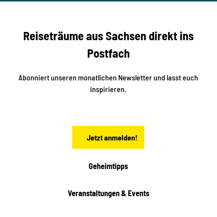
n
e
s
r
S
n
Reiseträume aus Sachsen direkt ins
d
t
e
a
Postfach
K
d
l
e
t
i
Abonniert unseren monatlichen Newsletter und lasst euch
s
n
inspirieren.
c
s
t
h
ä
ö
d
n
t
Jetzt anmelden!
e
h
e
i
Geheimtipps
t
e
Veranstaltungen & Events
n