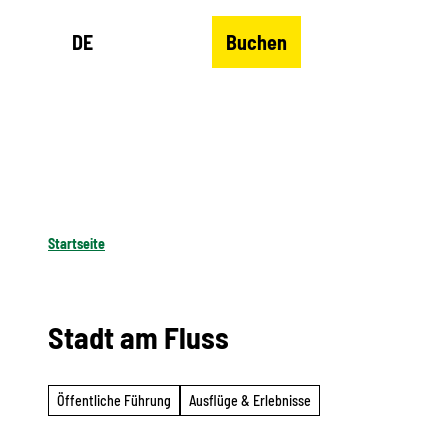
Z
DE
Buchen
u
Merkzettel
Suche
Menü
m
I
n
h
a
l
Startseite
t
Stadt am Fluss
Öffentliche Führung
Ausflüge & Erlebnisse