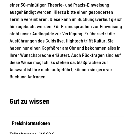
w
t
einer 30-minütigen Theorie- und Praxis-Einweisung
o
e
ausgehändigt werden. Hierzu bitte einen gesonderten
s
n
Termin vereinbaren. Diese kann im Buchungsverlauf gleich
i
i
hinzugebucht werden. Für Fremdsprachen zur Einweisung
c
n
steht unser Audioguide zur Verfügung. Er übersetzt die
h
L
Ausführungen des Guids live. Hightech trifft Kultur. Sie
F
e
haben nur einen Kopfhörer am Ohr und bekommen alles in
a
i
Ihrer Wunschsprache erläutert. Auch Rückfragen sind auf
h
p
diese Weise möglich. Es stehen ca. 50 Sprachen zur
r
z
Auswahl ist Ihre nicht aufgeführt, können sie gern vor
r
i
Buchung Anfragen.
a
g
d
(
f
W
Gut zu wissen
a
i
h
r
r
n
Preisinformationen
e
u
r
t
Teilnehmer ab: 149,00 €