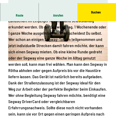
Buchen
Mit dem trendigen Fortbewegungsmittel Segway kann die
Route
Anrufen
Landschaft im Leipziger Neeseenland selbstständig
erkundet werden. Ob der Segway 1 Tag, 1 Wochenende oder
1 ganze Woche ausgeliehen wird, entscheidest Du selbst.
Wer schon an einigen Segway-Touren teilgenommen und
jetzt individuelle Strecken damit fahren möchte, der kann
ü
sich einen Segway mieten. Ob eine kleine Runde gedreht
b
oder der Segway eine ganze Woche im Alltag genutzt
e
S
werden soll, kann man frei wählen. Man kann den Segway in
r
e
Rötha abholen oder gegen Aufpreis bis vor die Haustüre
a
g
liefern lassen. Das Gerät ist natürlich bereits aufgeladen.
l
w
Dank der Straßenzulassung ist der Segway ideal für den
l
a
Weg zur Arbeit oder der perfekte Begleiter beim Einkaufen.
d
y
Wer ohne Begleitung Segway fahren möchte, benötigt eine
o
m
Segway DriverCard oder vergleichbaren
r
i
Erfahrrungsnachweis. Sollte diese noch nicht vorhanden
t
e
sein, kann sie vor Ort gegen einen geringen Aufpreis nach