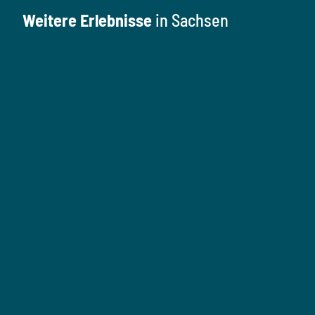
Weitere Erlebnisse
in Sachsen
K
u
l
M