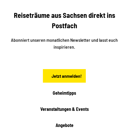
s
r
S
n
Reiseträume aus Sachsen direkt ins
d
t
e
a
Postfach
K
d
l
e
t
i
Abonniert unseren monatlichen Newsletter und lasst euch
s
n
inspirieren.
c
s
t
h
ä
ö
d
n
t
Jetzt anmelden!
e
h
e
i
Geheimtipps
t
e
Veranstaltungen & Events
n
Angebote