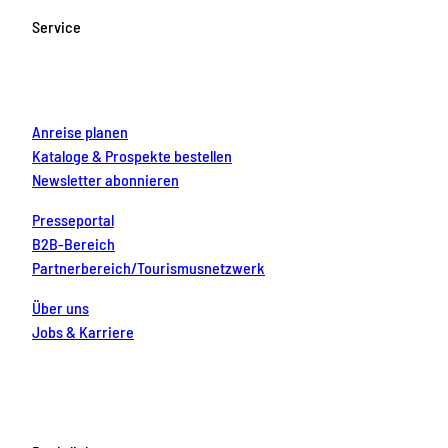
o
g
b
r
d
Service
o
r
e
e
i
k
a
s
n
m
t
Anreise planen
Kataloge & Prospekte bestellen
Newsletter abonnieren
Presseportal
B2B-Bereich
Partnerbereich/Tourismusnetzwerk
Über uns
Jobs & Karriere