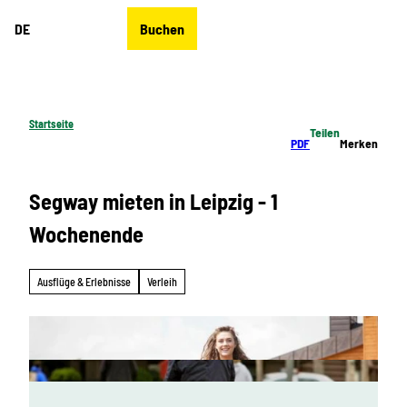
Z
DE
Buchen
u
Merkzettel
Suche
Menü
m
I
n
h
Startseite
Teilen
a
PDF
Merken
l
t
Segway mieten in Leipzig - 1
Wochenende
Ausflüge & Erlebnisse
Verleih