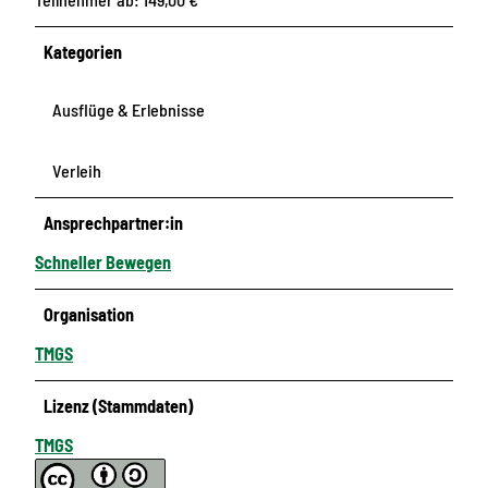
b
z
e
e
Kategorien
w
n
e
i
Ausflüge & Erlebnisse
g
2
e
,
Verleih
n
;
d
x
Ansprechpartner:in
ü
2
r
u
Schneller Bewegen
f
n
e
d
Organisation
n
TMGS
Lizenz (Stammdaten)
TMGS