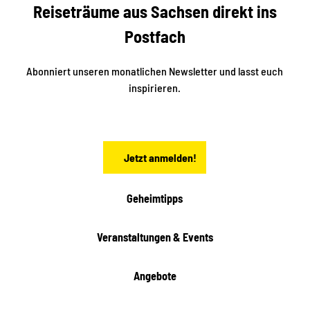
Reiseträume aus Sachsen direkt ins
d
t
e
a
Postfach
K
d
l
e
t
i
Abonniert unseren monatlichen Newsletter und lasst euch
s
n
inspirieren.
c
s
t
h
ä
ö
d
n
t
Jetzt anmelden!
e
h
e
i
Geheimtipps
t
e
Veranstaltungen & Events
n
Angebote