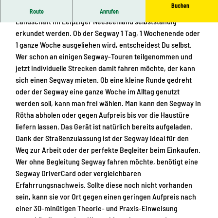
Buchen
l
w
Mit dem trendigen Fortbewegungsmittel Segway kann die
Route
Anrufen
l
a
Landschaft im Leipziger Neeseenland selbstständig
d
y
erkundet werden. Ob der Segway 1 Tag, 1 Wochenende oder
o
m
1 ganze Woche ausgeliehen wird, entscheidest Du selbst.
r
i
Wer schon an einigen Segway-Touren teilgenommen und
t
e
jetzt individuelle Strecken damit fahren möchte, der kann
w
t
sich einen Segway mieten. Ob eine kleine Runde gedreht
o
e
oder der Segway eine ganze Woche im Alltag genutzt
s
n
werden soll, kann man frei wählen. Man kann den Segway in
i
i
Rötha abholen oder gegen Aufpreis bis vor die Haustüre
c
n
liefern lassen. Das Gerät ist natürlich bereits aufgeladen.
h
L
Dank der Straßenzulassung ist der Segway ideal für den
F
e
Weg zur Arbeit oder der perfekte Begleiter beim Einkaufen.
a
i
Wer ohne Begleitung Segway fahren möchte, benötigt eine
h
p
Segway DriverCard oder vergleichbaren
r
z
Erfahrrungsnachweis. Sollte diese noch nicht vorhanden
r
i
sein, kann sie vor Ort gegen einen geringen Aufpreis nach
a
g
einer 30-minütigen Theorie- und Praxis-Einweisung