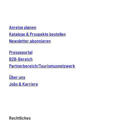
o
r
e
e
i
k
a
s
n
m
t
Anreise planen
Kataloge & Prospekte bestellen
Newsletter abonnieren
Presseportal
B2B-Bereich
Partnerbereich/Tourismusnetzwerk
Über uns
Jobs & Karriere
Rechtliches