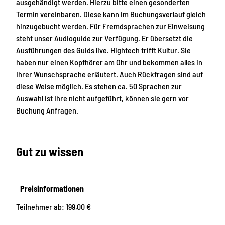
d
(
ausgehändigt werden. Hierzu bitte einen gesonderten
f
W
Termin vereinbaren. Diese kann im Buchungsverlauf gleich
a
i
hinzugebucht werden. Für Fremdsprachen zur Einweisung
h
r
steht unser Audioguide zur Verfügung. Er übersetzt die
r
n
Ausführungen des Guids live. Hightech trifft Kultur. Sie
e
u
haben nur einen Kopfhörer am Ohr und bekommen alles in
r
t
Ihrer Wunschsprache erläutert. Auch Rückfragen sind auf
b
z
diese Weise möglich. Es stehen ca. 50 Sprachen zur
e
e
Auswahl ist Ihre nicht aufgeführt, können sie gern vor
w
n
Buchung Anfragen.
e
i
g
2
e
,
Gut zu wissen
n
;
d
x
ü
2
Preisinformationen
r
u
f
n
Teilnehmer ab: 199,00 €
e
d