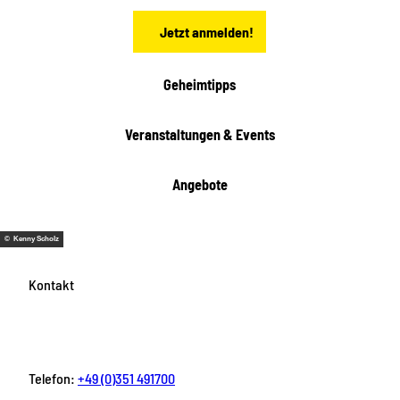
n
t
Jetzt anmelden!
e
h
e
i
Geheimtipps
t
e
Veranstaltungen & Events
n
Angebote
© Kenny Scholz
Kontakt
Telefon:
+49 (0)351 491700