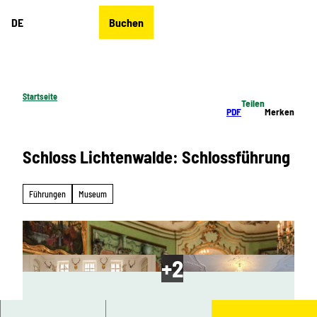
Z
DE
Buchen
u
Merkzettel
Suche
Menü
m
I
n
h
Startseite
Teilen
a
PDF
Merken
l
t
Schloss Lichtenwalde: Schlossführung
Führungen
Museum