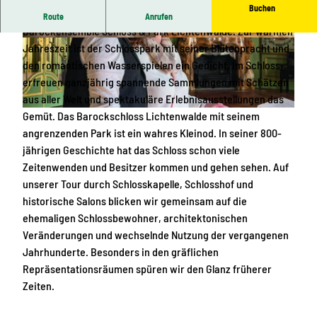
Buchen
Unweit vor den Toren von Chemnitz liegt das bezaubernde
Route
Anrufen
Barockensemble Schloss & Park Lichtenwalde. Zur warmen
P
P
Jahreszeit ist der Schlosspark mit seiner Blütenpracht und
h
h
den romantischen Wasserspielen ein Gedicht. Im Schloss
o
o
erfreuen ganzjährig spannende Sammlungen mit Schätzen
t
t
aus aller Welt und spektakuläre Erlebnisausstellungen das
o
o
P
Gemüt. Das Barockschloss Lichtenwalde mit seinem
h
angrenzenden Park ist ein wahres Kleinod. In seiner 800-
o
jährigen Geschichte hat das Schloss schon viele
t
Zeitenwenden und Besitzer kommen und gehen sehen. Auf
o
unserer Tour durch Schlosskapelle, Schlosshof und
historische Salons blicken wir gemeinsam auf die
ehemaligen Schlossbewohner, architektonischen
Veränderungen und wechselnde Nutzung der vergangenen
Jahrhunderte. Besonders in den gräflichen
Repräsentationsräumen spüren wir den Glanz früherer
Zeiten.