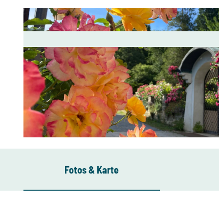
© Neuland Zeitreisen e.K. |
CC-BY-SA
Fotos & Karte