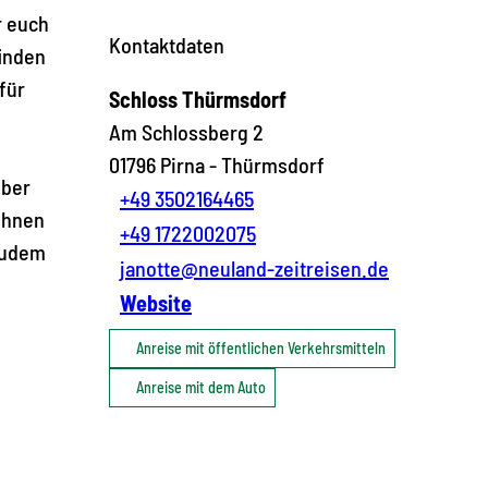
r euch
Kontaktdaten
finden
für
Schloss Thürmsdorf
Am Schlossberg 2
01796
Pirna
- Thürmsdorf
über
+49 3502164465
 ihnen
+49 1722002075
 zudem
janotte@neuland-zeitreisen.de
Website
Anreise mit öffentlichen Verkehrsmitteln
Anreise mit dem Auto