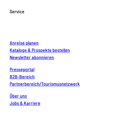
b
a
u
e
e
o
g
b
r
d
Service
o
r
e
e
i
k
a
s
n
m
t
Anreise planen
Kataloge & Prospekte bestellen
Newsletter abonnieren
Presseportal
B2B-Bereich
Partnerbereich/Tourismusnetzwerk
Über uns
Jobs & Karriere