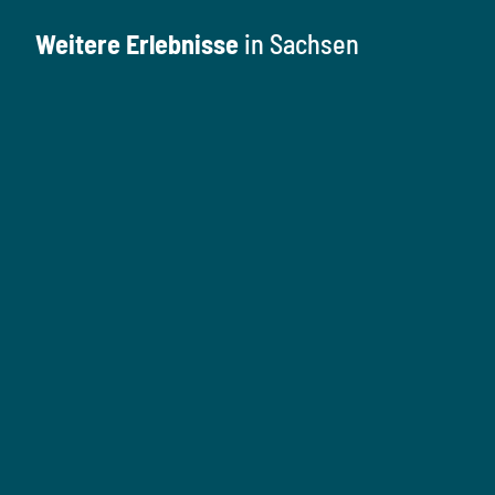
Weitere Erlebnisse
in Sachsen
K
u