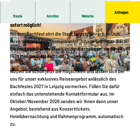
Anfragen
Route
Anrufen
Website
Bachfest Leipzig vom 10. - 20. Juni 2027 - Vormerkungen ab
sofort möglich!
Mit dem Bachfest ehrt die Stadt Leipzig jährlich im Juni
ihren bedeutenden Thomaskantor Johann Sebastian Bach.
Sie folgt damit einer Tradition der Bachpflege, die bereits
Felix Mendelssohn Bartholdy ins Leben rief.
B
a
Nutzen Sie schon jetzt die Möglichkeit und lassen sich bei
c
© www.pkfotografie.com, Philipp Kirschner | KI-optimiert |
CC-BY
uns für unser exklusives Reiseangebot anlässlich des
h
Bachfestes 2027 in Leipzig vormerken. Füllen Sie dafür
-
einfach das untenstehende Kontaktformular aus. Im
D
Oktober/November 2026 senden wir Ihnen dann unser
e
Angebot, bestehend aus Konzerttickets,
n
Hotelübernachtung und Rahmenprogramm, automatisch
k
zu.
m
a