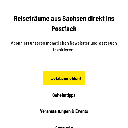
e
s
r
S
n
Reiseträume aus Sachsen direkt ins
d
t
e
a
Postfach
K
d
l
e
t
i
Abonniert unseren monatlichen Newsletter und lasst euch
s
n
inspirieren.
c
s
t
h
ä
ö
d
n
t
Jetzt anmelden!
e
h
e
i
Geheimtipps
t
e
Veranstaltungen & Events
n
Angebote