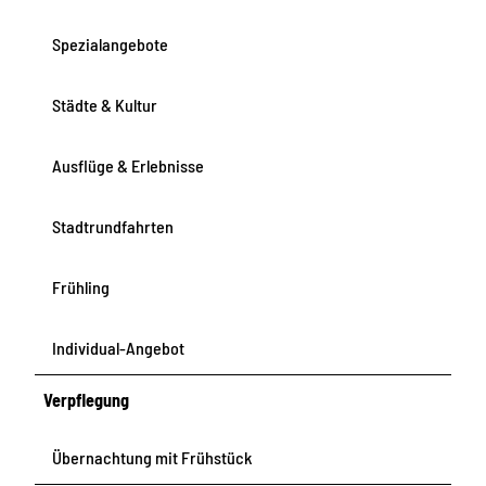
L
e
Spezialangebote
i
p
Städte & Kultur
z
i
Ausflüge & Erlebnisse
g
Stadtrundfahrten
Frühling
Individual-Angebot
Verpflegung
Übernachtung mit Frühstück