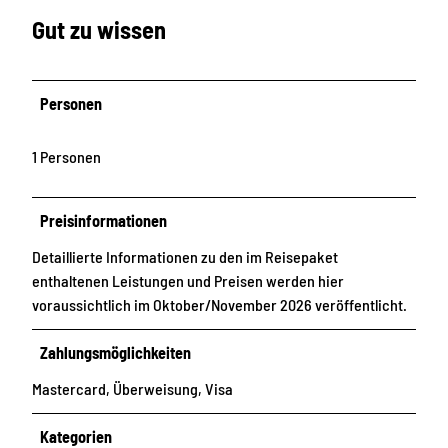
l
Gut zu wissen
v
o
r
d
Personen
e
r
1 Personen
T
h
Preisinformationen
o
m
Detaillierte Informationen zu den im Reisepaket
a
enthaltenen Leistungen und Preisen werden hier
s
voraussichtlich im Oktober/November 2026 veröffentlicht.
k
i
Zahlungsmöglichkeiten
r
Mastercard, Überweisung, Visa
c
h
Kategorien
e