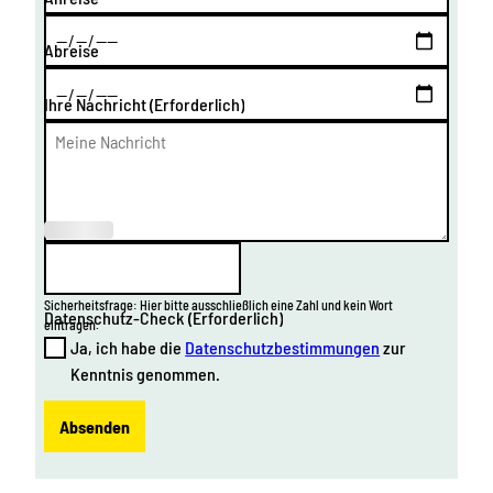
Abreise
Ihre Nachricht
(Erforderlich)
(Erforderl
ich)
Sicherheitsfrage: Hier bitte ausschließlich eine Zahl und kein Wort
Datenschutz-Check
(Erforderlich)
eintragen.
Ja, ich habe die
Datenschutzbestimmungen
zur
Kenntnis genommen.
Absenden