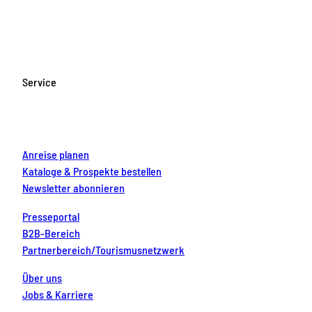
a
n
o
i
i
c
s
u
n
n
e
t
T
t
k
b
a
u
e
e
o
g
b
r
d
Service
o
r
e
e
i
k
a
s
n
m
t
Anreise planen
Kataloge & Prospekte bestellen
Newsletter abonnieren
Presseportal
B2B-Bereich
Partnerbereich/Tourismusnetzwerk
Über uns
Jobs & Karriere