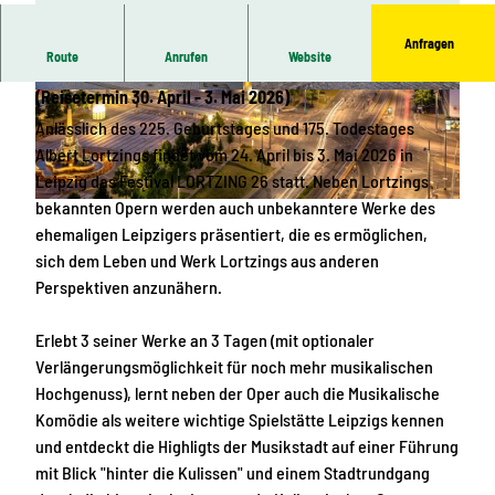
Anfragen
Route
Anrufen
Website
Reiseangebot zum Festival LORTZING 26 in Leipzig
(Reisetermin 30. April - 3. Mai 2026)
© HEY Media Marketing, Tom Williger | KI-opti
© www.pkfotografie.com, Philipp Kirschner |
miert
KI-optimiert |
CC-BY
Anlässlich des 225. Geburtstages und 175. Todestages
Albert Lortzings findet vom 24. April bis 3. Mai 2026 in
Leipzig das Festival LORTZING 26 statt. Neben Lortzings
bekannten Opern werden auch unbekanntere Werke des
© www.pkfotografie.com, Philipp Kirschner |
CC-BY
ehemaligen Leipzigers präsentiert, die es ermöglichen,
sich dem Leben und Werk Lortzings aus anderen
Perspektiven anzunähern.
Erlebt 3 seiner Werke an 3 Tagen (mit optionaler
Verlängerungsmöglichkeit für noch mehr musikalischen
Hochgenuss), lernt neben der Oper auch die Musikalische
Komödie als weitere wichtige Spielstätte Leipzigs kennen
und entdeckt die Highligts der Musikstadt auf einer Führung
mit Blick "hinter die Kulissen" und einem Stadtrundgang