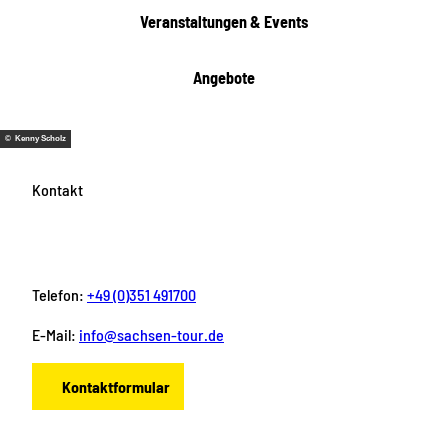
e
Veranstaltungen & Events
n
Angebote
© Kenny Scholz
Kontakt
Telefon:
+49 (0)351 491700
E-Mail:
info@sachsen-tour.de
Kontaktformular
F
I
Y
P
L