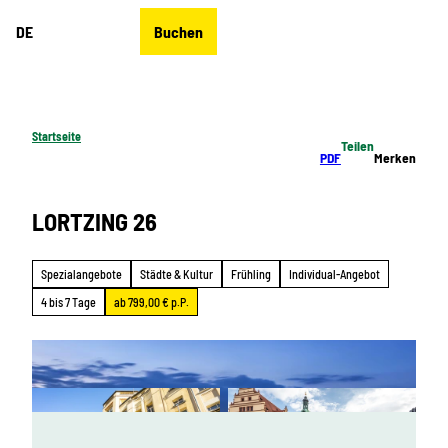
Z
DE
Buchen
u
Merkzettel
Suche
Menü
m
I
n
h
Startseite
Teilen
a
PDF
Merken
l
t
LORTZING 26
Spezialangebote
Städte & Kultur
Frühling
Individual-Angebot
4 bis 7 Tage
ab 799,00 € p.P.