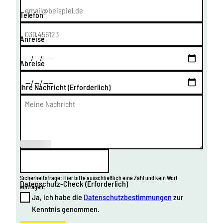
Telefon
Anreise
Abreise
Ihre Nachricht
(Erforderlich)
(Erforderl
ich)
Sicherheitsfrage: Hier bitte ausschließlich eine Zahl und kein Wort
Datenschutz-Check
(Erforderlich)
eintragen.
Ja, ich habe die
Datenschutzbestimmungen
zur
Kenntnis genommen.