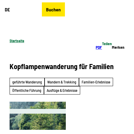
Z
DE
Buchen
u
Merkzettel
Suche
Menü
m
I
n
h
Startseite
Teilen
a
PDF
Merken
l
t
Kopflampenwanderung für Familien
geführte Wanderung
Wandern & Trekking
Familien-Erlebnisse
Öffentliche Führung
Ausflüge & Erlebnisse
J