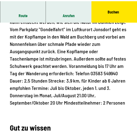
o
Buchen
n
Was wäre ein Urlaub ohne Nachtwanderung? Gemeinsam
Route
Anrufen
s
kann entdeckt werden, wie sich die Natur im Dunklen zeigt.
d
Vom Parkplatz "Gondelfahrt" im Luftkurort Jonsdorf geht es
o
mit der Kopflampe in den Wald am Buchberg und vorbei am
r
Nonnenfelsen über schmale Pfade wieder zum
f
Ausgangspunkt zurück. Eine Kopflampe oder
Taschenlampe ist mitzubringen. Außerdem sollte auf festes
Schuhwerk geachtet werden. Voranmeldung bis 17 Uhr am
Tag der Wanderung erforderlich: Telefon 03583 549940
Dauer: 2,5 Stunden Strecke: 3,9 km, für Kinder ab 6 Jahren
empfohlen Termine: Juli bis Oktober, jeden 1. und 3.
Donnerstag im Monat, Juli/August 21.00 Uhr,
September/Oktober 20 Uhr Mindestteilnehmer: 2 Personen
Gut zu wissen