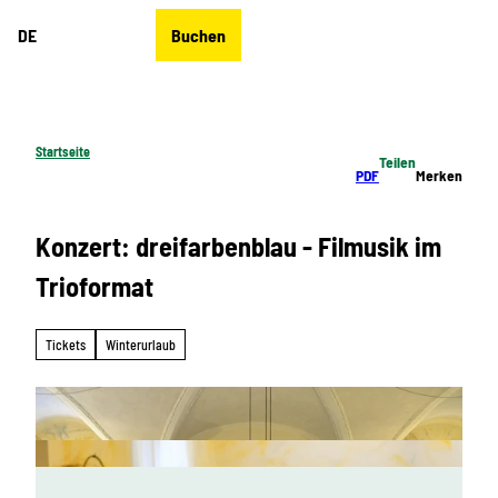
Z
DE
Buchen
u
Merkzettel
Suche
Menü
m
I
n
h
Startseite
Teilen
a
PDF
Merken
l
t
Konzert: dreifarbenblau - Filmusik im
Trioformat
Tickets
Winterurlaub