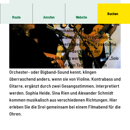
Buchen
Das Trio dreifarbenblau aus Dresden spielt Klassiker aus 80
Route
Anrufen
Website
Jahren Filmmusikgeschichte in ungewöhnlicher Besetzung
und bewegen sich dabei musikalisch zwischen Tango,
Klassik, Swing, Jazz und Verwandtem. Ins Programm
eingeflochtene Sprechtexte verbinden sich auf poetische
Weise mit der Musik und lassen in den Köpfen der
Zuhörenden Filmszenen lebendig werden. Stücke wie „Solo
© Schloss Prossen, Ingo Ulbricht |
CC-BY-SA
Sunny“ oder „Spiel mir das Lied vom Tod“, die man im
Orchester- oder Bigband-Sound kennt, klingen
© Schloss Prossen, Ingo Ulbricht |
CC-BY-SA
überraschend anders, wenn sie von Violine, Kontrabass und
Gitarre, ergänzt durch zwei Gesangsstimmen, interpretiert
werden. Sophia Heide, Sina Rien und Alexander Schmidt
kommen musikalisch aus verschiedenen Richtungen. Hier
erleben Sie die Drei gemeinsam bei einem Filmabend für die
Ohren.