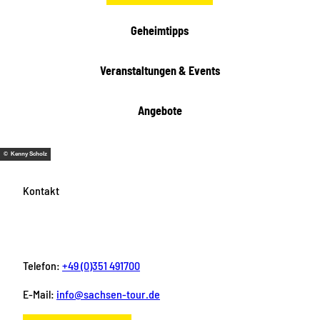
e
i
Geheimtipps
t
e
Veranstaltungen & Events
n
Angebote
© Kenny Scholz
Kontakt
Telefon:
+49 (0)351 491700
E-Mail:
info@sachsen-tour.de