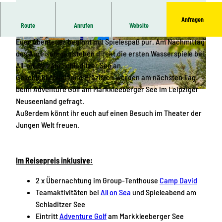
Anfragen
Route
Anrufen
Website
Klassenfahrt mit Fun & Action Leipzig und Region erleben
Euer Abenteuer beginnt mit Spielespaß pur. Am Nachmittag
© Kletterpark am Markkleeberger See
© KI-optimiert
des Anreisetages stehen direkt die ersten Wasserspiele bei
All-on-Sea am Schladitzer See an.
Geschicklichkeit und Präzision werden am nächsten Tag
beim Adventure Golf am Markkleeberger See im Leipziger
© KI-optimiert
Neuseenland gefragt.
Außerdem könnt ihr euch auf einen Besuch im Theater der
Jungen Welt freuen.
Im Reisepreis inklusive:
2 x Übernachtung im Group-Tenthouse
Camp David
Teamaktivitäten bei
All on Sea
und Spieleabend am
Schladitzer See
Eintritt
Adventure Golf
am Markkleeberger See