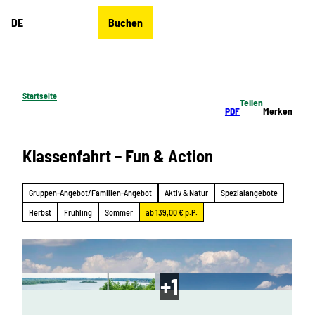
Z
DE
Buchen
u
Merkzettel
Suche
Menü
m
I
n
h
Startseite
Teilen
a
PDF
Merken
l
t
Klassenfahrt – Fun & Action
Gruppen-Angebot/Familien-Angebot
Aktiv & Natur
Spezialangebote
Herbst
Frühling
Sommer
ab 139,00 € p.P.