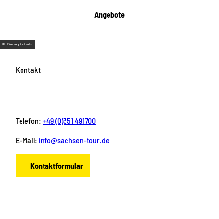
Angebote
© Kenny Scholz
Kontakt
Telefon:
+49 (0)351 491700
E-Mail:
info@sachsen-tour.de
Kontaktformular
F
I
Y
P
L
a
n
o
i
i
c
s
u
n
n