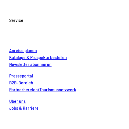
e
t
T
t
k
b
a
u
e
e
o
g
b
r
d
Service
o
r
e
e
i
k
a
s
n
m
t
Anreise planen
Kataloge & Prospekte bestellen
Newsletter abonnieren
Presseportal
B2B-Bereich
Partnerbereich/Tourismusnetzwerk
Über uns
Jobs & Karriere