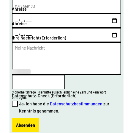
Anreise
Abreise
Ihre Nachricht
(Erforderlich)
(Erforderl
ich)
Sicherheitsfrage: Hier bitte ausschließlich eine Zahl und kein Wort
Datenschutz-Check
(Erforderlich)
eintragen.
Ja, ich habe die
Datenschutzbestimmungen
zur
Kenntnis genommen.
Absenden