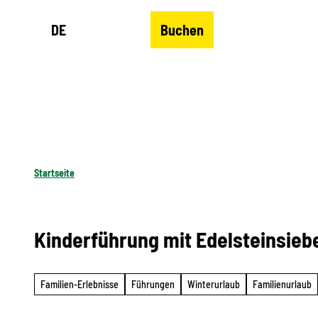
Z
DE
Buchen
u
Merkzettel
Suche
Menü
m
I
n
h
a
l
Startseite
t
Kinderführung mit Edelsteinsiebe
Familien-Erlebnisse
Führungen
Winterurlaub
Familienurlaub