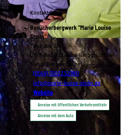
t das
Kontaktdaten
ung
t der
Besucherbergwerk "Marie Louise
 1
Stolln"
Talstraße 2A
01816
Bad Gottleuba-Berggießhübel
-
Kurort Berggießhübel
(0049) 35023 52980
info@marie-louise-stolln.de
Website
Anreise mit öffentlichen Verkehrsmitteln
Anreise mit dem Auto