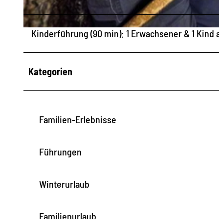
Kinderführung (90 min): 1 Erwachsener & 1 Kind 
© Marko Förster
Kategorien
Familien-Erlebnisse
Führungen
Winterurlaub
Familienurlaub